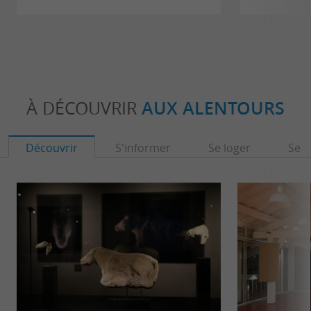
À DÉCOUVRIR
AUX ALENTOURS
Découvrir
S'informer
Se loger
Se r