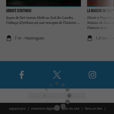
Abbaye d'Arthous
La Maison du Sau
Joyau de l’art roman blotti au Sud des Landes,
Située à Peyrehor
l’Abbaye d’Arthous est une rescapée de l’histoire. ...
Maison du Saumon
l'histoire et le ...
7 m - Hastingues
1,9 km - 
espace pro
mentions légales
plan du site
faire un lien