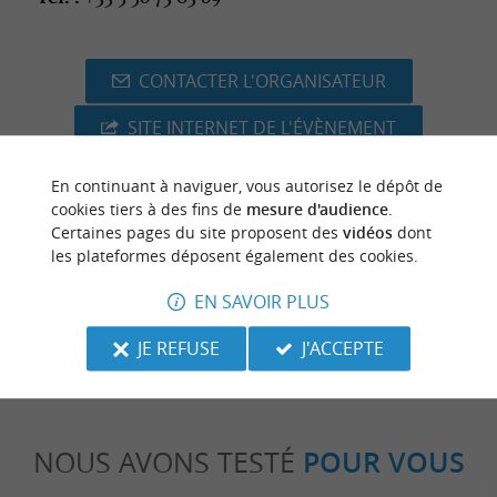
CONTACTER L'ORGANISATEUR
SITE INTERNET DE L'ÉVÈNEMENT
En continuant à naviguer, vous autorisez le dépôt de
cookies tiers à des fins de
mesure d'audience
.
Certaines pages du site proposent des
vidéos
dont
dernière mise à jour :
09/06/2026 à 04:27:57
les plateformes déposent également des cookies.
Source :
Crédit photo :
Sirtaqui
-
Conception graphique
EN SAVOIR PLUS
Nans Delptrou -
CC BY-NC-ND 4.0
JE REFUSE
J'ACCEPTE
NOUS AVONS TESTÉ
POUR VOUS