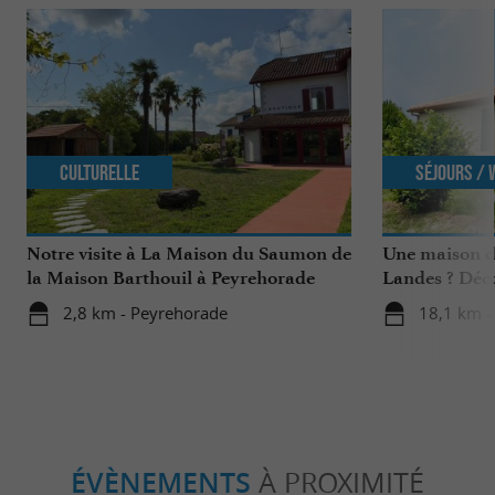
Culturelle
Séjours /
Notre visite à La Maison du Saumon de
Une maison d
la Maison Barthouil à Peyrehorade
Landes ? Déco
Lanas à Saubr
2,8 km - Peyrehorade
18,1 km -
ÉVÈNEMENTS
À PROXIMITÉ