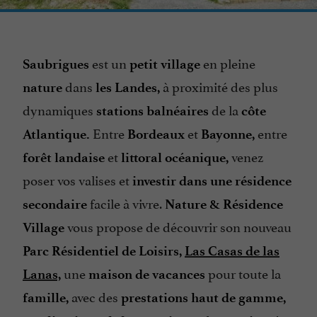
est un
en pleine
Saubrigues
petit village
dans
à proximité des plus
nature
les Landes,
dynamiques
de la
stations balnéaires
côte
Entre
et
entre
Atlantique.
Bordeaux
Bayonne,
et
venez
forêt landaise
littoral océanique,
poser vos valises et
investir dans une résidence
facile à vivre.
secondaire
Nature & Résidence
vous propose de découvrir son nouveau
Village
Parc Résidentiel de Loisirs,
Las Casas de las
une
pour toute la
Lanas,
maison de vacances
avec des
famille,
prestations haut de gamme,