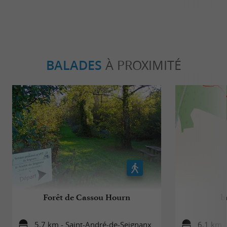
BALADES
À PROXIMITÉ
Forêt de Cassou Hourn
b
5,7 km - Saint-André-de-Seignanx
6,1 km 