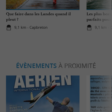
Que faire dans les Landes quand il
Les plus beau
pleut ?
parfaits pour
9,1 km - Capbreton
9,1 km - 
ÉVÈNEMENTS
À PROXIMITÉ