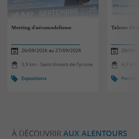
Meeting d'aéromodelisme
Talents Orx
26/09/2026 au 27/09/2026
20/09/
3,9 km - Saint-Vincent-de-Tyrosse
4,5 km 
Expositions
Patrimo
À DÉCOUVRIR
AUX ALENTOURS