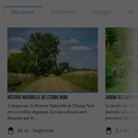
Découvrir
S'informer
Se loger
Se r
Réserve Naturelle de l'Etang Noir
Jardin des Barthe
À Seignosse, la Réserve Naturelle de l’Étang Noir
Le Jardin des Bart
est un milieu atypique. Les eaux douces sont
humide, sillonnée 
bloquées par le ...
proximité du Marai
86 m - Seignosse
3,1 km - S