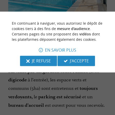
Une piscine pour les jours où l'on ne va pas à la
En continuant à naviguer, vous autorisez le dépôt de
cookies tiers à des fins de
mesure d'audience
.
plage
Certaines pages du site proposent des
vidéos
dont
les plateformes déposent également des cookies.
Les
vous permettent d’aller et
services proposés
EN SAVOIR PLUS
venir l’esprit tranquille,
Nature & Résidence
JE REFUSE
J'ACCEPTE
s’occupe de tout ! Le domaine est
Village
(avec
surveillé par un gardien
toute l’année
à l’entrée), les espace verts et
digicode
communs (5ha) sont entretenus et
toujours
le
et un
verdoyants,
parking est sécurisé
est ouvert pour vous recevoir.
bureau d’accueil