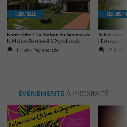
Culturelle
Séjours /
Notre visite à La Maison du Saumon de
Balade dans l
la Maison Barthouil à Peyrehorade
l’Estanque, à
1,1 km - Peyrehorade
17,8 km -
ÉVÈNEMENTS
À PROXIMITÉ