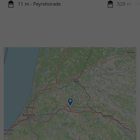
11 m - Peyrehorade
528 m - P