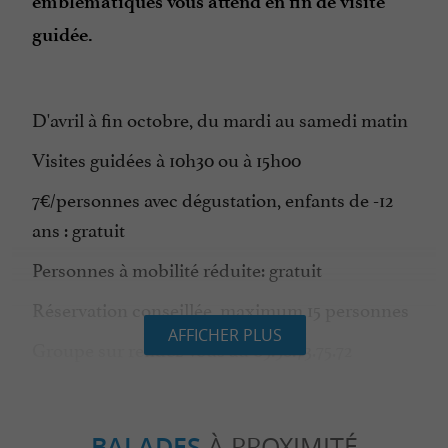
emblématiques vous attend en fin de visite
guidée.
D'avril à fin octobre, du mardi au samedi matin
Visites guidées à 10h30 ou à 15h00
7€/personnes avec dégustation, enfants de -12
ans : gratuit
Personnes à mobilité réduite: gratuit
Réservation conseillée, maximum 15 personnes
AFFICHER PLUS
Groupe sur rendez-vous au 05.58.73.75.72
& UNE HISTOIRE FAMILIALE
BALADES
À PROXIMITÉ