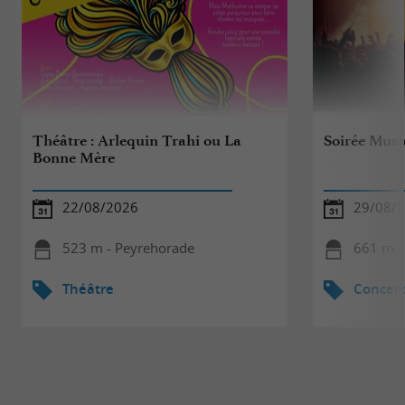
Théâtre : Arlequin Trahi ou La
Soirée Musi
Bonne Mère
22/08/2026
29/08/
523 m - Peyrehorade
661 m -
Théâtre
Concert