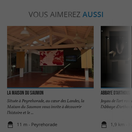
VOUS AIMEREZ
AUSSI
La Maison du Saumon
Abbaye d'Arthous
Située à Peyrehorade, au cœur des Landes, la
Joyau de l’art rom
Maison du Saumon vous invite à découvrir
l’Abbaye d’Arthous 
l'histoire et le ...
11 m - Peyrehorade
1,9 km - H