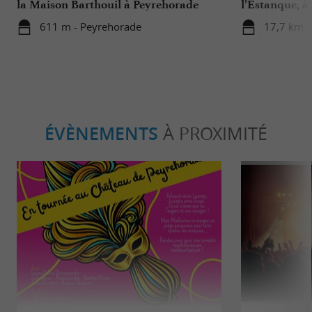
la Maison Barthouil à Peyrehorade
l’Estanque, à
611 m - Peyrehorade
17,7 km -
ÉVÈNEMENTS
À PROXIMITÉ