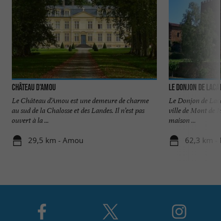
Château d'Amou
Le Donjon de Laca
Le Château d’Amou est une demeure de charme
Le Donjon de Lacat
au sud de la Chalosse et des Landes. Il n’est pas
ville de Mont de M
ouvert à la ...
maison ...
29,5 km - Amou
62,3 km -