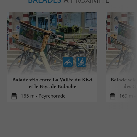
Balade vélo entre La Vallée du Kiwi
Balade vélo
et le Pays de Bidache
des G
165 m - Peyrehorade
169 m -