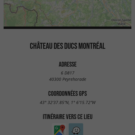
CHÂTEAU DES DUCS MONTRÉAL
ADRESSE
6 D817
40300 Peyrehorade
COORDONNÉES GPS
43° 32'37.85"N, 1° 6'15.72"W
ITINÉRAIRE VERS CE LIEU