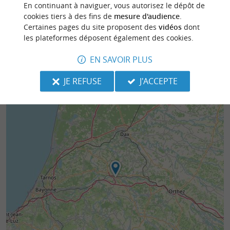
En continuant à naviguer, vous autorisez le dépôt de
172 m - Peyrehorade
528 m - P
cookies tiers à des fins de
mesure d'audience
.
Certaines pages du site proposent des
vidéos
dont
les plateformes déposent également des cookies.
EN SAVOIR PLUS
JE REFUSE
J'ACCEPTE