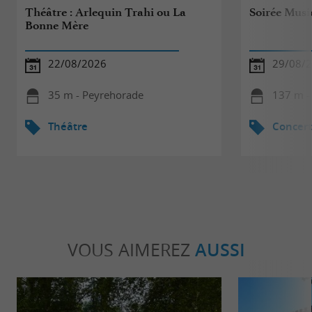
Théâtre : Arlequin Trahi ou La
Soirée Musi
Bonne Mère
22/08/2026
29/08/
35 m - Peyrehorade
137 m -
Théâtre
Concert
VOUS AIMEREZ
AUSSI