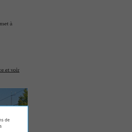
 met à
e et voir
ns de
s