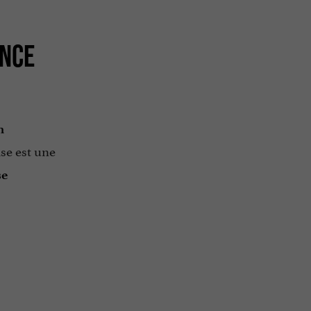
ANCE
n
ise est une
se