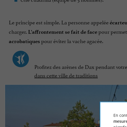
Le principe est simple. La personne appelée
écarte
charger.
pour permettr
L’affrontement se fait de face
pour éviter la vache agacée.
acrobatiques
Profitez des arènes de Dax pendant votre
dans cette ville de traditions
En cont
mesure