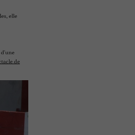
es, elle
r d'une
tacle de