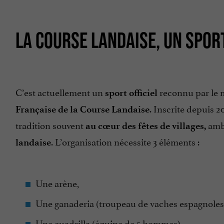
LA COURSE LANDAISE, UN SPORT
C’est actuellement un
reconnu par le m
sport officiel
. Inscrite depuis 2
Française de la Course Landaise
tradition souvent
amb
au cœur des fêtes de villages,
. L’organisation nécessite 3 éléments :
landaise
Une arène,
Une ganaderia (troupeau de vaches espagnoles
Une cuadrilla (équipe de 5 hommes).