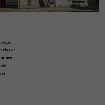
n-Âge.
et
erias
ourses
pelé
rse