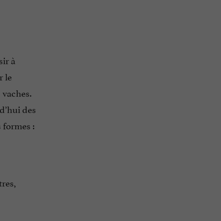
sir à
r le
s vaches.
rd’hui des
 formes :
tres,