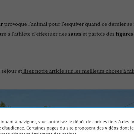
provoque l’animal pour l’esquiver quand ce dernier se
ur
e à l’athlète d’effectuer des
et parfois des
sauts
figures
 séjour et
lisez notre article sur les meilleurs choses à fair
inuant à naviguer, vous autorisez le dépôt de cookies tiers à des fi
 d'audience
. Certaines pages du site proposent des
vidéos
dont le