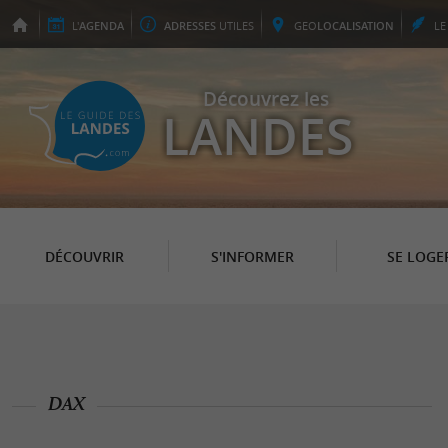
L'
AGENDA
ADRESSES
UTILES
GEO
LOCALISATION
L
Découvrez les
LANDES
DÉCOUVRIR
S'INFORMER
SE LOGE
DAX