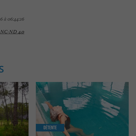
6 à 06:44:26
-NC-ND 4.0
S
Détente