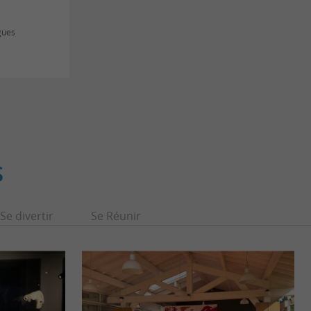
gues
S
Se divertir
Se Réunir