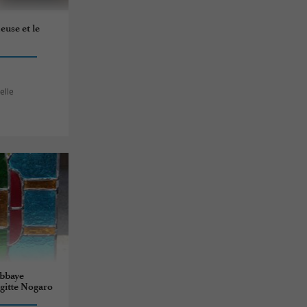
euse et le
elle
'Abbaye
igitte Nogaro