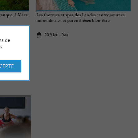
stanque, à Mées
Les thermes et spas des Landes : entre sources
miraculeuses et parenthèses bien-être
20,9 km - Dax
ns de
s
CCEPTE