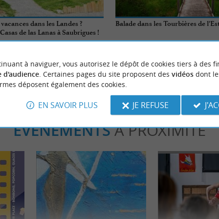
vacances dans les Landes ?
Balade dans les Tourbières de l’E
Casas de las Lanas à Saubrigues !
aubrigues
18,9 km - Mées
inuant à naviguer, vous autorisez le dépôt de cookies tiers à des fi
 d'audience
. Certaines pages du site proposent des
vidéos
dont le
ormes déposent également des cookies.
EN SAVOIR PLUS
JE REFUSE
J'A
ÉVÈNEMENTS
À PROXIMITÉ