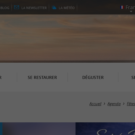
E
BLOG
LA
NEWSLETTER
LA
MÉTÉO
R
SE RESTAURER
DÉGUSTER
S
Accueil
Agenda
Fête