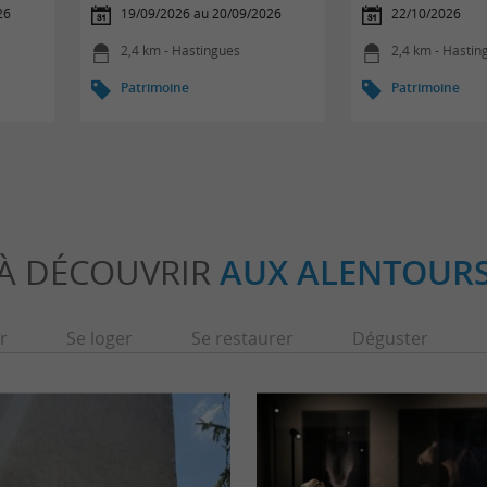
26
19/09/2026 au 20/09/2026
22/10/2026
2,4 km - Hastingues
2,4 km - Hastin
Patrimoine
Patrimoine
À DÉCOUVRIR
AUX ALENTOUR
r
Se loger
Se restaurer
Déguster