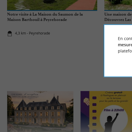
Notre visite à La Maison du Saumon de la
Une maison de 
Maison Barthouil à Peyrehorade
Découvrez Las 
4,3 km - Peyrehorade
15,8 km - S
En cont
mesure
platef