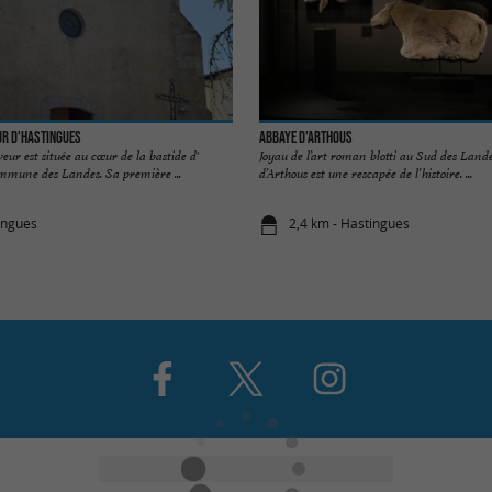
ur d'Hastingues
Abbaye d'Arthous
eur est située au cœur de la bastide d'
Joyau de l’art roman blotti au Sud des Lande
mmune des Landes. Sa première ...
d’Arthous est une rescapée de l’histoire. ...
ingues
2,4 km - Hastingues