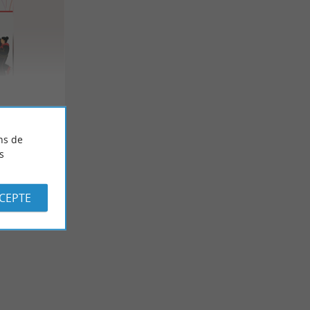
ns de
s
CCEPTE