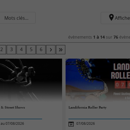
Mots clés...
Affiche
évènements
1 à 14
sur
76
évène
2
3
4
5
6
e & Street Shows
Landifornia Roller Party
 au 07/08/2026
07/08/2026