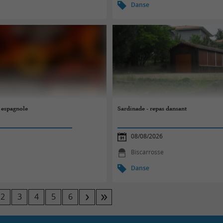
Danse
 espagnole
Sardinade - repas dansant
08/08/2026
Biscarrosse
Danse
2
3
4
5
6