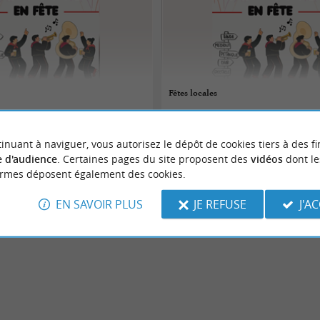
Fêtes locales
 au 10/08/2026
07/08/2026 au 10/08/2026
inuant à naviguer, vous autorisez le dépôt de cookies tiers à des fi
ent-de-Gosse
Saint-Laurent-de-Gosse
 d'audience
. Certaines pages du site proposent des
vidéos
dont le
ormes déposent également des cookies.
Danse
EN SAVOIR PLUS
JE REFUSE
J'A