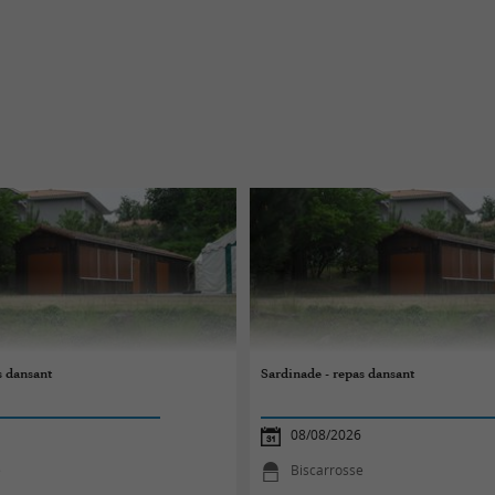
s dansant
Sardinade - repas dansant
08/08/2026
e
Biscarrosse