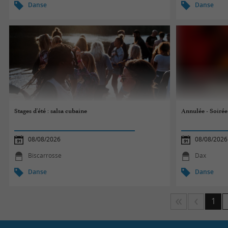
Danse
Danse
Stages d'été : salsa cubaine
Annulée - Soirée
08/08/2026
08/08/2026
Biscarrosse
Dax
Danse
Danse
1