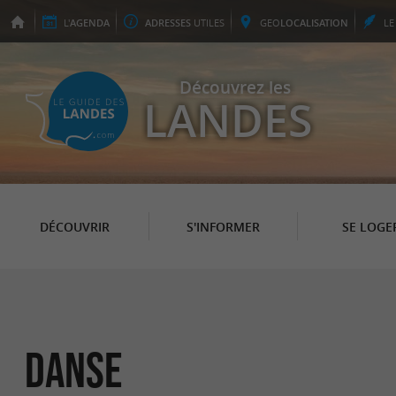
L'
AGENDA
ADRESSES
UTILES
GEO
LOCALISATION
L
Découvrez les
LANDES
DÉCOUVRIR
S'INFORMER
SE LOGE
Danse