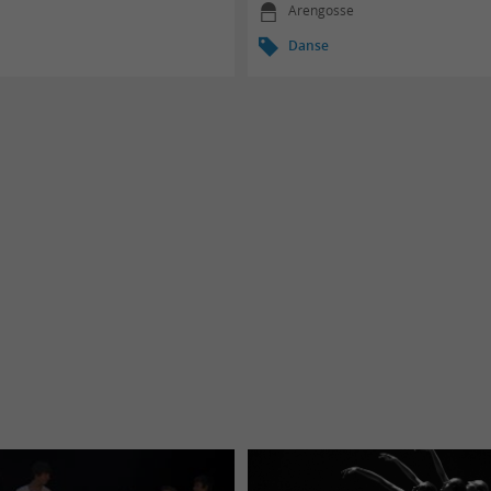
Arengosse
Danse