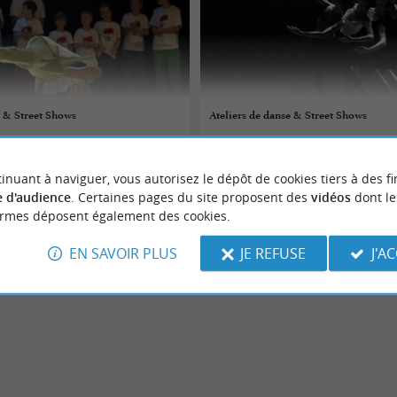
e & Street Shows
Ateliers de danse & Street Shows
 au 07/08/2026
03/08/2026 au 07/08/2026
inuant à naviguer, vous autorisez le dépôt de cookies tiers à des fi
e
Biscarrosse
 d'audience
. Certaines pages du site proposent des
vidéos
dont le
ormes déposent également des cookies.
Danse
EN SAVOIR PLUS
JE REFUSE
J'A