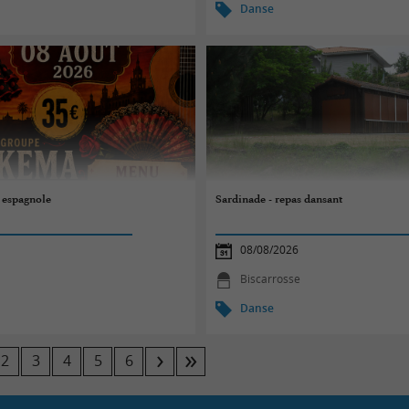
Danse
 espagnole
Sardinade - repas dansant
08/08/2026
Biscarrosse
Danse
2
3
4
5
6