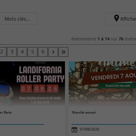
Mots clés...
Affiche
évènements
1 à 14
sur
76
évène
2
3
4
5
6
er Party
Marché animé
07/08/2026