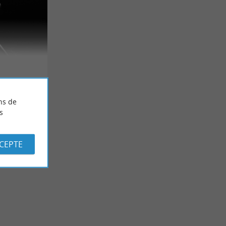
ns de
s
CCEPTE