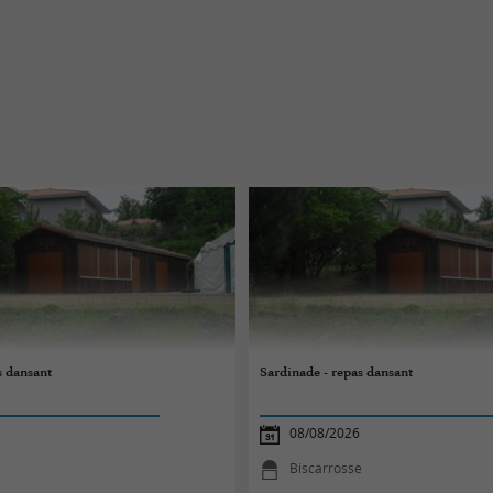
s dansant
Sardinade - repas dansant
08/08/2026
e
Biscarrosse