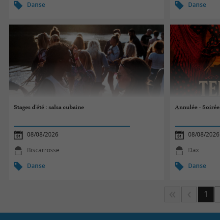
Danse
Danse
Stages d'été : salsa cubaine
Annulée - Soirée
08/08/2026
08/08/2026
Biscarrosse
Dax
Danse
Danse
1