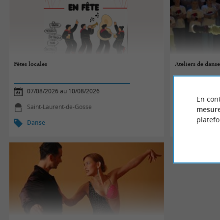
Fêtes locales
Ateliers de dans
07/08/2026 au 10/08/2026
03/08/2026
En cont
Saint-Laurent-de-Gosse
Biscarross
mesure
platef
Danse
Danse