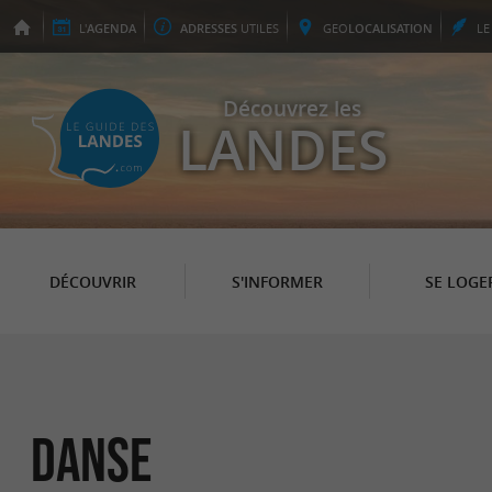
L'
AGENDA
ADRESSES
UTILES
GEO
LOCALISATION
L
Découvrez les
LANDES
DÉCOUVRIR
S'INFORMER
SE LOGE
Danse