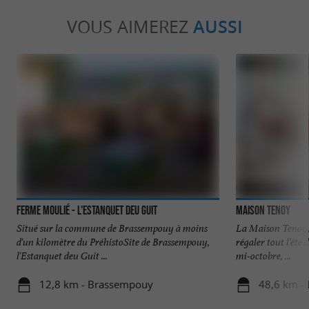
VOUS AIMEREZ
AUSSI
Ferme Moulié - L'estanquet Deu Guit
Maison Tenoy
Situé sur la commune de Brassempouy à moins
La Maison Tenoy,
d'un kilomètre du PréhistoSite de Brassempouy,
régaler tout l’été 
l'Estanquet deu Guit ...
mi-octobre, ...
12,8 km - Brassempouy
48,6 km -