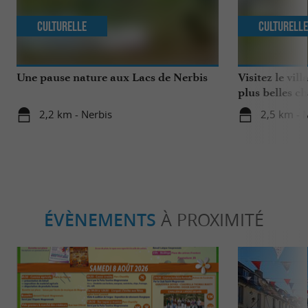
Culturelle
Culturell
Une pause nature aux Lacs de Nerbis
Visitez le vil
plus belles c
2,2 km - Nerbis
2,5 km -
ÉVÈNEMENTS
À PROXIMITÉ