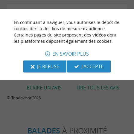
"Cuisine locale et familiale"
Avis publié par BLANDEAU (Cazères-sur-
En continuant à naviguer, vous autorisez le dépôt de
l'Adour, France) le 25/05/2025
cookies tiers à des fins de
mesure d'audience
.
Accueil souriant Cuisine locale et maison avec des
Certaines pages du site proposent des
vidéos
dont
produits de la ferme. Cuisine traditionnelle et
les plateformes déposent également des cookies.
familiale Garbure goûteuse Foie gras délicieux une
belle tranche Magret cuit à point pommes de
EN SAVOIR PLUS
terre...
JE REFUSE
J'ACCEPTE
LIRE L'AVIS COMPLET
ECRIRE UN AVIS
LIRE TOUS LES AVIS
© TripAdvisor 2026
BALADES
À PROXIMITÉ