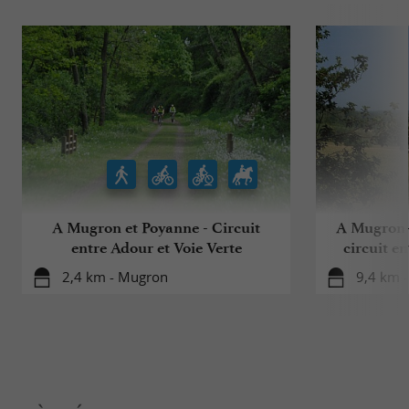
A Mugron et Poyanne - Circuit
A Mugron-
entre Adour et Voie Verte
circuit en
2,4 km - Mugron
9,4 km -