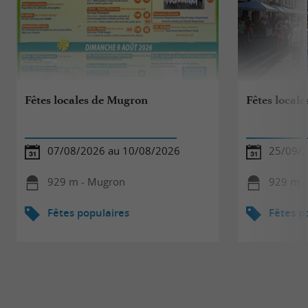
Fêtes locales de Mugron
Fêtes locale
07/08/2026 au 10/08/2026
25/09/2
929 m - Mugron
929 m -
Fêtes populaires
Fêtes p