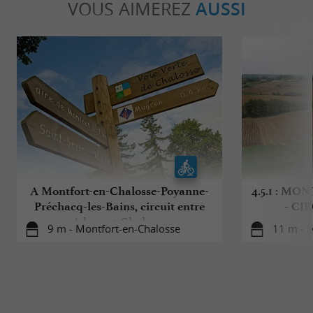
VOUS AIMEREZ
AUSSI
A Montfort-en-Chalosse-Poyanne-
4.5.1 : M
Préchacq-les-Bains, circuit entre
- CI
Adour et Chalosse
9 m - Montfort-en-Chalosse
11 m - 