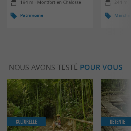
194 m - Montfort-en-Chalosse
244 m -
Patrimoine
Marché
NOUS AVONS TESTÉ
POUR VOUS
Culturelle
Détente