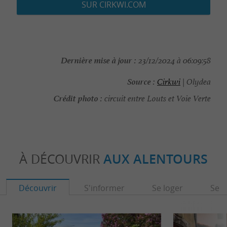
SUR CIRKWI.COM
Dernière mise à jour :
23/12/2024 à 06:09:58
Source :
Cirkwi
| Olydea
Crédit photo :
circuit entre Louts et Voie Verte
À DÉCOUVRIR
AUX ALENTOURS
Découvrir
S'informer
Se loger
Se r