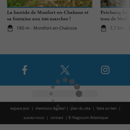
La bastide de Monfort-en-Chalosse et
Préchacq-les-
sa fontaine aux 100 marches !
trou de Mad
180 m - Montfort-en-Chalosse
7,7 km - 
espace pro
mentions légales
plan du site
faire un lien
suivez-nous
contact
©
Negocom Atlantique