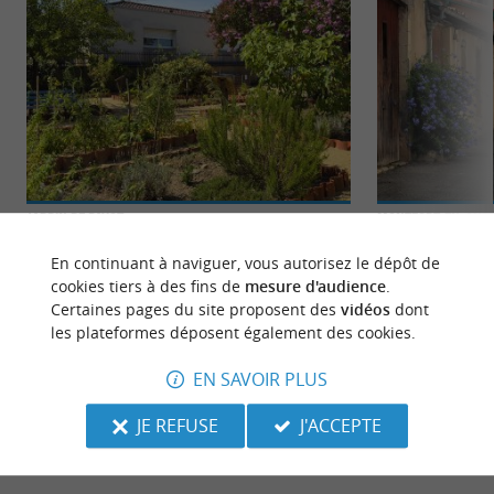
Jardin de Payot
Montfort-en-Cha
Le Jardin de Payot est un remarquable jardin
Montfort-en-Cha
En continuant à naviguer, vous autorisez le dépôt de
botanique situé dans le sud des Landes, près de
française située d
cookies tiers à des fins de
mesure d'audience
.
Dax. Créé par un ...
en région ...
Certaines pages du site proposent des
vidéos
dont
les plateformes déposent également des cookies.
151 m - Montfort-en-Chalosse
180 m - M
EN SAVOIR PLUS
JE REFUSE
J'ACCEPTE