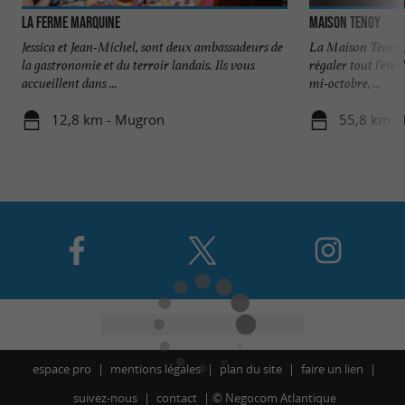
La Ferme Marquine
Maison Tenoy
Jessica et Jean-Michel, sont deux ambassadeurs de
La Maison Tenoy,
la gastronomie et du terroir landais. Ils vous
régaler tout l’été 
accueillent dans ...
mi-octobre, ...
12,8 km - Mugron
55,8 km -
espace pro
mentions légales
plan du site
faire un lien
suivez-nous
contact
©
Negocom Atlantique