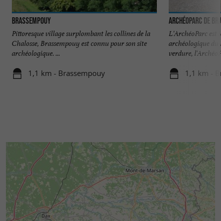
Brassempouy
ArchéoParc de B
Pittoresque village surplombant les collines de la
L'ArchéoParc est 
Chalosse, Brassempouy est connu pour son site
archéologique du 
archéologique. ...
verdure, l'ArchéoPa
1,1 km - Brassempouy
1,1 km - 