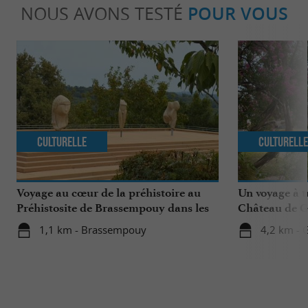
NOUS AVONS TESTÉ
POUR VOUS
Culturelle
Culturell
Voyage au cœur de la préhistoire au
Un voyage à t
Préhistosite de Brassempouy dans les
Château de G
Landes
1,1 km - Brassempouy
4,2 km - 