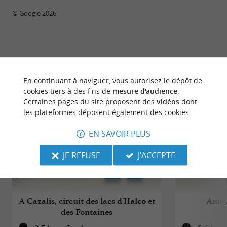
© Google 2026
BALADES
À PROXIMITÉ
En continuant à naviguer, vous autorisez le dépôt de
cookies tiers à des fins de
mesure d'audience
.
Certaines pages du site proposent des
vidéos
dont
les plateformes déposent également des cookies.
EN SAVOIR PLUS
JE REFUSE
J'ACCEPTE
A Cazalis, circuit des lacs d'Halco et
Amou,
des Fontaines