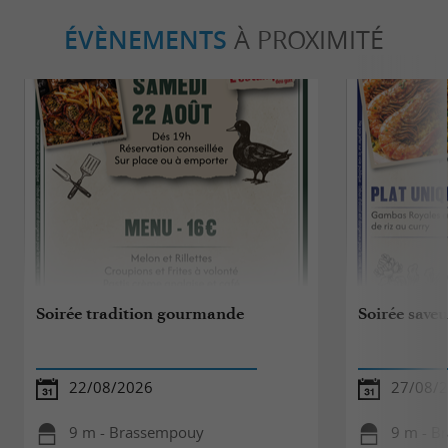
ÉVÈNEMENTS
À PROXIMITÉ
Soirée tradition gourmande
Soirée saveu
22/08/2026
27/08/
9 m - Brassempouy
9 m - B