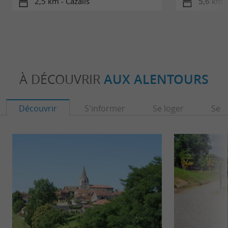
2,5 km - Cazalis
5,6 km 
À DÉCOUVRIR
AUX ALENTOURS
Découvrir
S'informer
Se loger
Se r