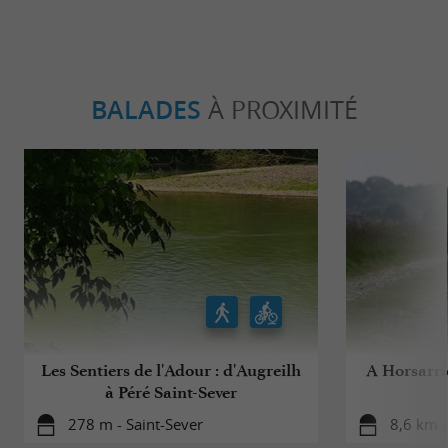
BALADES
À PROXIMITÉ
Les Sentiers de l'Adour : d'Augreilh
A Horsarrie
à Péré Saint-Sever
278 m - Saint-Sever
8,6 km -