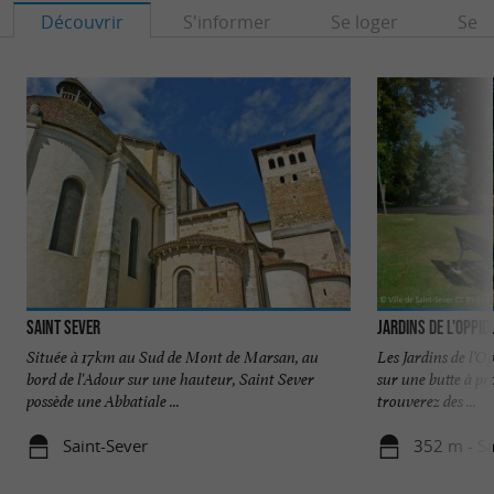
Découvrir
S'informer
Se loger
Se r
Saint Sever
Jardins de l'Oppi
Située à 17km au Sud de Mont de Marsan, au
Les Jardins de l’
bord de l'Adour sur une hauteur, Saint Sever
sur une butte à pr
possède une Abbatiale ...
trouverez des ...
Saint-Sever
352 m - Sa