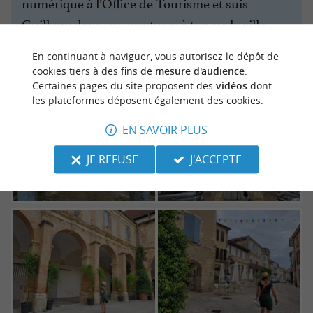
numérique à l’Office de Tourisme et suis
Guilhem dans ses aventures à travers la ville.
Vous pouvez aussi flasher un QR code et suivre
En continuant à naviguer, vous autorisez le dépôt de
la visite numérique de Saint-Sever sur Youtube
cookies tiers à des fins de
mesure d'audience
.
depuis votre Smartphone
Certaines pages du site proposent des
vidéos
dont
les plateformes déposent également des cookies.
EN SAVOIR PLUS
JE REFUSE
J'ACCEPTE