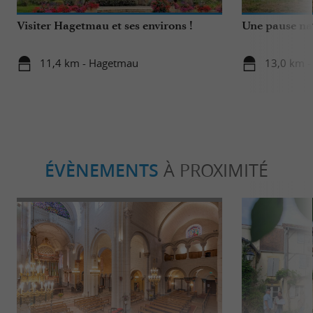
Visiter Hagetmau et ses environs !
Une pause na
11,4 km - Hagetmau
13,0 km -
ÉVÈNEMENTS
À PROXIMITÉ