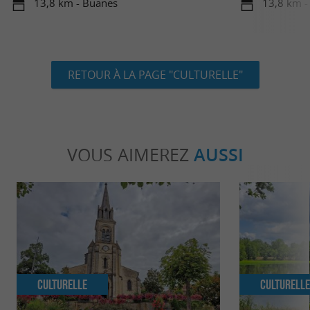
13,8 km - Buanes
13,8 km -
RETOUR À LA PAGE "CULTURELLE"
VOUS AIMEREZ
AUSSI
Culturelle
Culturell