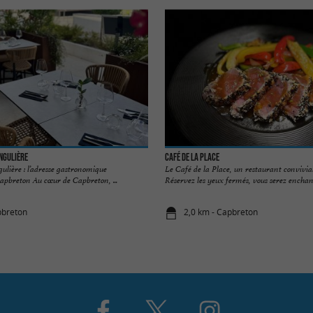
ingulière
Café de la Place
ngulière : l’adresse gastronomique
Le Café de la Place, un restaurant convivi
apbreton Au cœur de Capbreton, ...
Réservez les yeux fermés, vous serez enchanté
pbreton
2,0 km - Capbreton