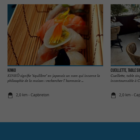
Kinko
Cueillette, Table S
KINKŌ signifie "équilibre" en japonais un nom qui incarne la
Cueillette, table si
philosophie de la maison : rechercher l’ harmonie ...
incontournable à C
2,0 km - Capbreton
2,0 km - Ca