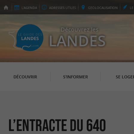
L'
AGENDA
ADRESSES
UTILES
GEO
LOCALISATION
L
Découvrez les
LANDES
DÉCOUVRIR
S'INFORMER
SE LOGE
L’entracte du 640