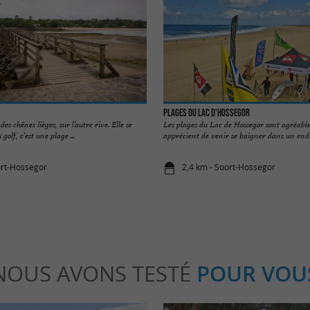
Plages du Lac d'Hossegor
es chênes lièges, sur l’autre rive. Elle se
Les plages du Lac de Hossegor sont agréables
golf, c’est une plage ...
apprécient de venir se baigner dans un endro
ort-Hossegor
2,4 km - Soort-Hossegor
NOUS AVONS TESTÉ
POUR VOU