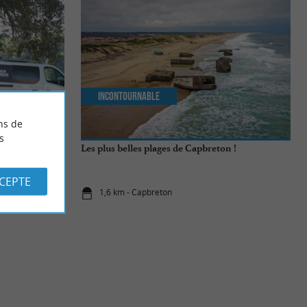
Incontournable
ns de
s
ment simple à
Les plus belles plages de Capbreton !
dans les
CCEPTE
1,6 km - Capbreton