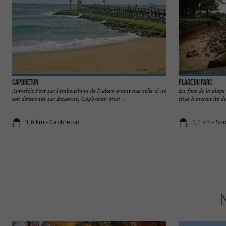
Capbreton
Plage du Parc
Autrefois Port sur l'embouchure de l'Adour avant que celle-ci ne
En face de la plage d
soit détournée sur Bayonne, Capbreton était ...
situe à proximité du 
1,6 km - Capbreton
2,1 km - So