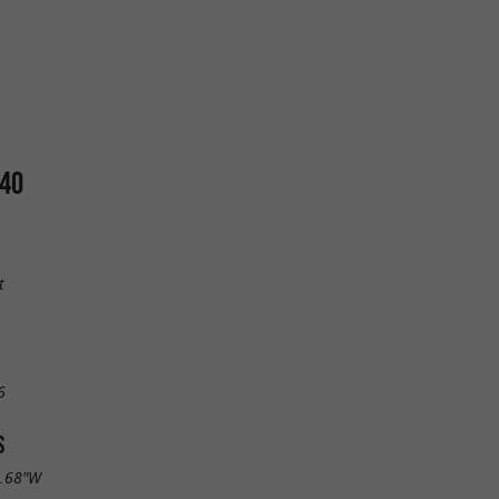
640
t
6
S
4.68"W