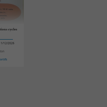
tions cycles
11/12/2026
eton
rtifs