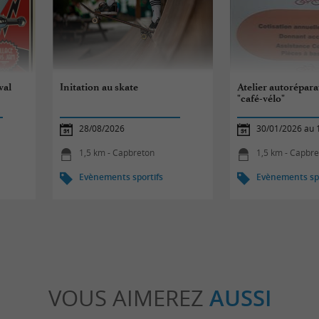
val
Initation au skate
Atelier autorépara
"café-vélo"
28/08/2026
30/01/2026 au 
1,5 km - Capbreton
1,5 km - Capbr
Evènements sportifs
Evènements spo
VOUS AIMEREZ
AUSSI