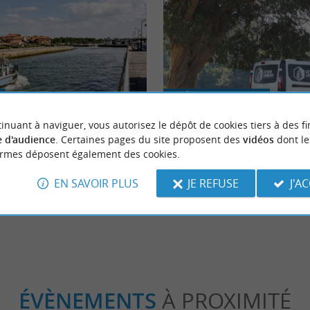
Séjours / Weekend
inuant à naviguer, vous autorisez le dépôt de cookies tiers à des fi
 d'audience
. Certaines pages du site proposent des
vidéos
dont le
ports des Landes, parfaits pour se
Le Van Landais, un kit d’aménage
ormes déposent également des cookies.
monter pour une Vanlife facilitée 
Landes
EN SAVOIR PLUS
JE REFUSE
J'A
pbreton
1,6 km - Capbreton
ÉVÈNEMENTS
À PROXIMITÉ