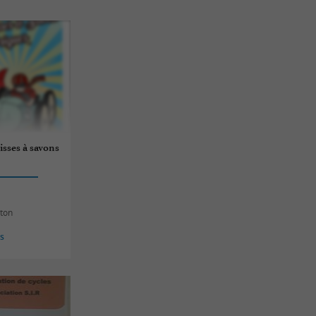
isses à savons
eton
es