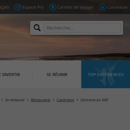
Espace Pro
Carnets de Voyage
Connexion
E DIVERTIR
SE RÉUNIR
TOP EXPÉRIENCES
Se restaurer
Restaurants
Capbreton
L’entracte du 640