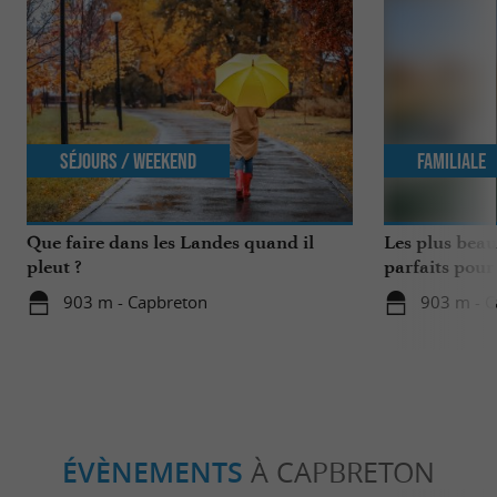
Séjours / Weekend
Familiale
Que faire dans les Landes quand il
Les plus beau
pleut ?
parfaits pour
903 m - Capbreton
903 m - C
ÉVÈNEMENTS
À CAPBRETON