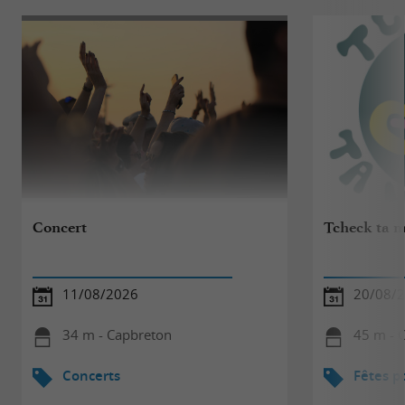
Concert
Tcheck ta m
11/08/2026
20/08/
34 m - Capbreton
45 m - 
Concerts
Fêtes p