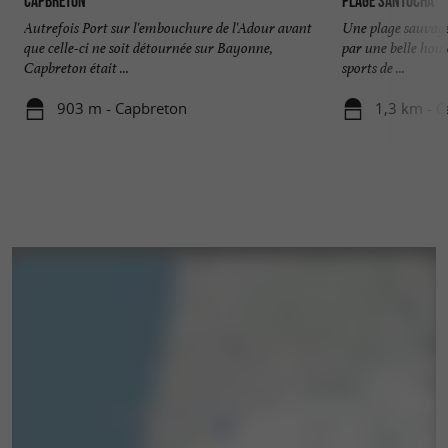
Capbreton
Plage Santocha
Autrefois Port sur l'embouchure de l'Adour avant
Une plage sauvage
que celle-ci ne soit détournée sur Bayonne,
par une belle houl
Capbreton était ...
sports de ...
903 m - Capbreton
1,3 km - 