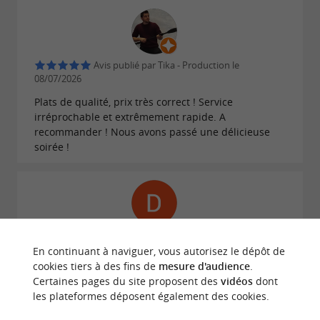
Avis publié par Tika - Production le
08/07/2026
Plats de qualité, prix très correct ! Service
irréprochable et extrêmement rapide. A
recommander ! Nous avons passé une délicieuse
soirée !
Avis publié par Daniel Lap le 08/07/2026
En continuant à naviguer, vous autorisez le dépôt de
cookies tiers à des fins de
mesure d'audience
.
Certaines pages du site proposent des
vidéos
dont
ECRIRE UN AVIS
LIRE TOUS LES AVIS
les plateformes déposent également des cookies.
© Google 2026