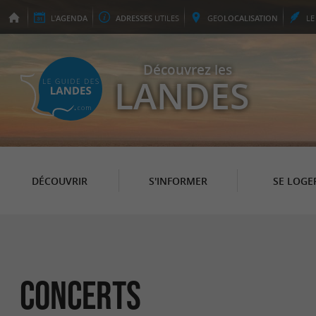
L'
AGENDA
ADRESSES
UTILES
GEO
LOCALISATION
L
Découvrez les
LANDES
DÉCOUVRIR
S'INFORMER
SE LOGE
Concerts