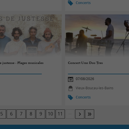
Concerts
 justesse - Plages musicales
Concert Uno Dos Tres
07/08/2026
Vieux-Boucau-les-Bains
Concerts
...
5
6
7
8
9
10
11