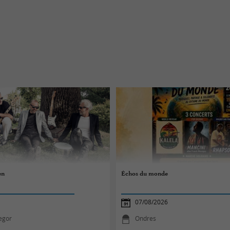
en
Échos du monde
07/08/2026
egor
Ondres