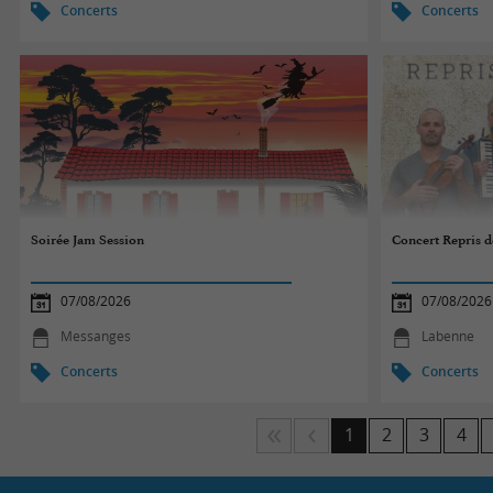
Concerts
Concerts
Soirée Jam Session
Concert Repris de
07/08/2026
07/08/2026
Messanges
Labenne
Concerts
Concerts
1
2
3
4