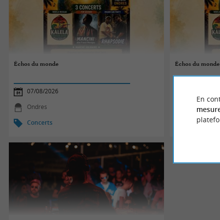
Échos du monde
Échos du monde
07/08/2026
07/08/2026
En cont
Ondres
Ondres
mesure
platef
Concerts
Concerts