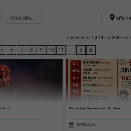
Mots clés...
Affiche
évènements
1 à 14
sur
269
évène
...
5
6
7
8
9
10
11
la Note
Soirée Jam Session à la Hitillère
07/08/2026