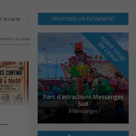
r la carte
PROPOSER UN ÉVÈNEMENT
n
o
t
e
c
o
u
p
e
c
o
e
u
ments au total
r
d
r
Parc d'attractions Messanges
Sud
à Messanges