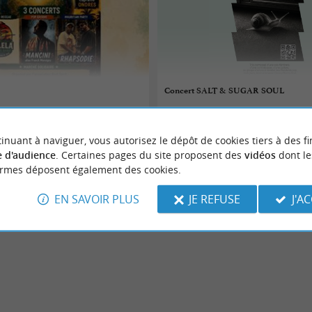
Concert SALT & SUGAR SOUL
07/08/2026
inuant à naviguer, vous autorisez le dépôt de cookies tiers à des fi
Tarnos
 d'audience
. Certaines pages du site proposent des
vidéos
dont le
ormes déposent également des cookies.
Concerts
EN SAVOIR PLUS
JE REFUSE
J'A