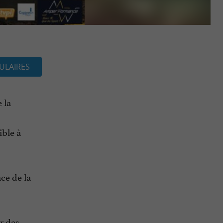
ULAIRES
 la
ible à
ace de la
r des