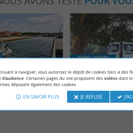
NOUS AVONS TESTÉ
POUR VOU
Séjours / Weekend
inuant à naviguer, vous autorisez le dépôt de cookies tiers à des fi
 d'audience
. Certaines pages du site proposent des
vidéos
dont le
ports des Landes, parfaits pour se
Le Van Landais, un kit d’aménage
ormes déposent également des cookies.
monter pour une Vanlife facilitée 
Landes
EN SAVOIR PLUS
JE REFUSE
J'A
pbreton
601 m - Capbreton