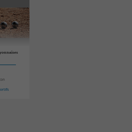
lyonnaises
ton
rtifs