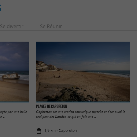
S
Se divertir
Se Réunir
Plages de Capbreton
ayée par une belle
Capbreton est une station touristique superbe et c’est aussi le
 ...
seul port des Landes, ce qui en fait une ...
1,9 km - Capbreton