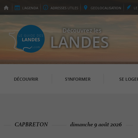
L'
AGENDA
ADRESSES
UTILES
GEO
LOCALISATION
L
Découvrez les
LANDES
DÉCOUVRIR
S'INFORMER
SE LOGE
CAPBRETON
dimanche 9 août 2026