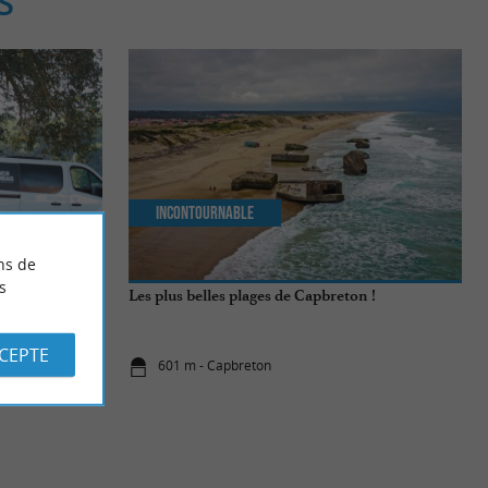
S
Incontournable
ns de
s
ment simple à
Les plus belles plages de Capbreton !
dans les
CCEPTE
601 m - Capbreton