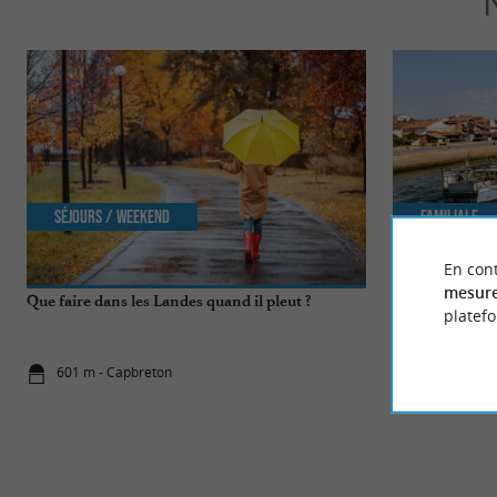
Séjours / Weekend
Familiale
En cont
mesure
Que faire dans les Landes quand il pleut ?
Les plus beaux 
platef
détendre
601 m - Capbreton
601 m - Ca