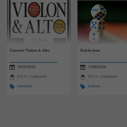
Concert Violon & Alto
Soirée jeux
18/08/2026
12/08/2026
672 m - Capbreton
676 m - Capbreton
Concerts
Culture