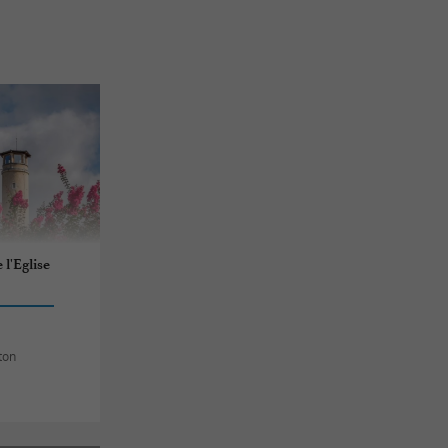
 l'Eglise
ton