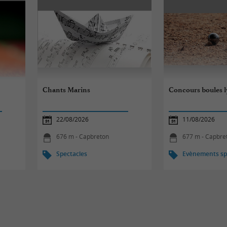
Chants Marins
Concours boules 
22/08/2026
11/08/2026
676 m - Capbreton
677 m - Capbre
Spectacles
Evènements spo