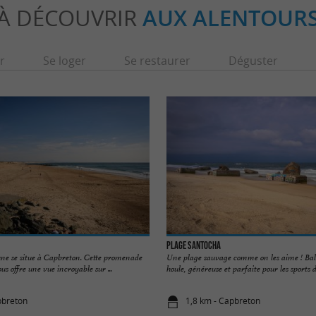
À DÉCOUVRIR
AUX ALENTOUR
r
Se loger
Se restaurer
Déguster
Plage Santocha
une se situe à Capbreton. Cette promenade
Une plage sauvage comme on les aime ! Bal
ous offre une vue incroyable sur ...
houle, généreuse et parfaite pour les sports de
pbreton
1,8 km - Capbreton