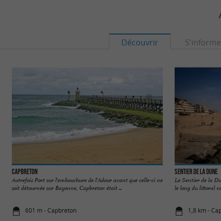
Découvrir
S'informe
Capbreton
Sentier de la Dune
Autrefois Port sur l'embouchure de l'Adour avant que celle-ci ne
Le Sentier de la D
soit détournée sur Bayonne, Capbreton était ...
le long du littoral v
601 m - Capbreton
1,8 km - Ca