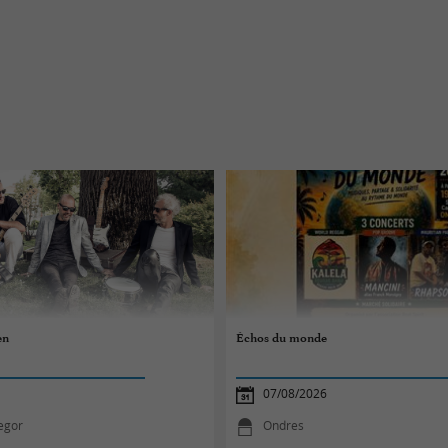
en
Échos du monde
07/08/2026
egor
Ondres