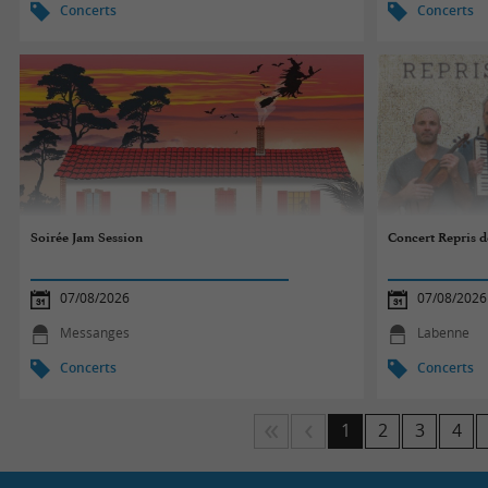
Concerts
Concerts
Soirée Jam Session
Concert Repris de
07/08/2026
07/08/2026
Messanges
Labenne
Concerts
Concerts
1
2
3
4