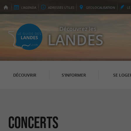
L'
AGENDA
ADRESSES
UTILES
GEO
LOCALISATION
L
Découvrez les
LANDES
DÉCOUVRIR
S'INFORMER
SE LOGE
Concerts