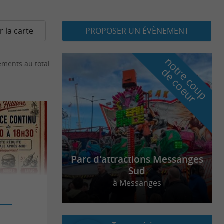
r la carte
PROPOSER UN ÉVÈNEMENT
n
o
t
e
c
o
u
p
e
c
o
e
u
ments au total
r
d
r
Parc d'attractions Messanges
Sud
à Messanges