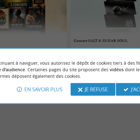
Concert SALT & SUGAR SOUL
07/08/2026
inuant à naviguer, vous autorisez le dépôt de cookies tiers à des fi
Tarnos
 d'audience
. Certaines pages du site proposent des
vidéos
dont le
ormes déposent également des cookies.
Concerts
EN SAVOIR PLUS
JE REFUSE
J'A