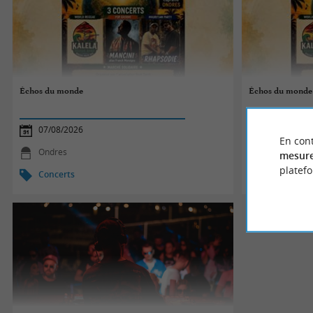
Échos du monde
Échos du monde
07/08/2026
07/08/2026
En cont
Ondres
Ondres
mesure
platef
Concerts
Concerts