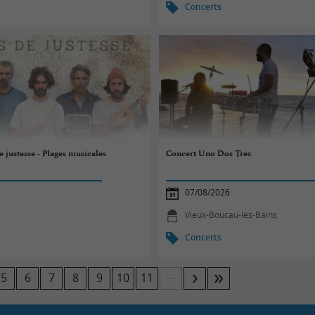
Concerts
 justesse - Plages musicales
Concert Uno Dos Tres
07/08/2026
Vieux-Boucau-les-Bains
Concerts
...
5
6
7
8
9
10
11