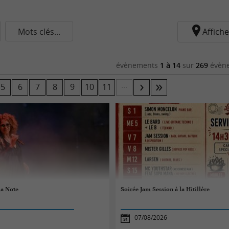
Mots clés...
Affiche
évènements
1 à 14
sur
269
évène
...
5
6
7
8
9
10
11
la Note
Soirée Jam Session à la Hitillère
07/08/2026