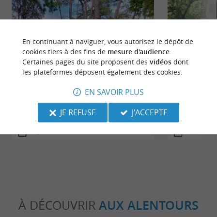
réaliser dans les environs pour découvrir la côte
sud des landes et ainsi avoir un séjour des plus
complet.
En continuant à naviguer, vous autorisez le dépôt de
cookies tiers à des fins de
mesure d'audience
.
Certaines pages du site proposent des
vidéos
dont
les plateformes déposent également des cookies.
EN SAVOIR PLUS
A Vieux-Boucau, sentier découverte
A Vieux-Bou
JE REFUSE
J'ACCEPTE
La Palombière
1,1 km - Vieux-Boucau-les-Bains
1,4 km -
À DÉCOUVRIR
AUX ALENTOURS