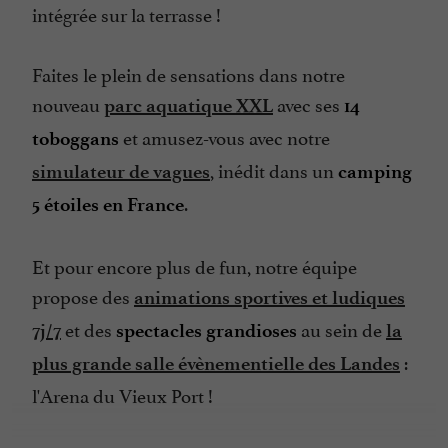
intégrée sur la terrasse !
Parle anglais
Parle espagnol
Faites le plein de sensations dans notre
Parle néerlandais
nouveau
avec ses
parc aquatique XXL
14
Ping pong
et amusez-vous avec notre
toboggans
Piscine
, inédit dans un
simulateur de vagues
camping
Piscine chauffée
.
5 étoiles en France
Piscine couverte
Et pour encore plus de fun, notre équipe
Plats cuisinés à emporter
propose des
animations sportives et ludiques
Restaurant
et des
au sein de
7j/7
spectacles grandioses
la
Salle de Jeux
:
plus grande salle évènementielle des Landes
Salle de Séminaire
l'Arena du Vieux Port !
Sauna
Sauna / Hammam