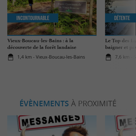
Incontournable
Détente
Vieux-Boucau-les-Bains : à la
Le Top des La
découverte de la forêt landaise
baigner et pa
famille
1,4 km - Vieux-Boucau-les-Bains
7,6 km - 
ÉVÈNEMENTS
À PROXIMITÉ