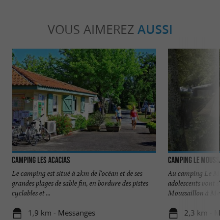
VOUS AIMEREZ
AUSSI
Camping Les Acacias
Camping Le Mouss
Le camping est situé à 2km de l'océan et de ses
Au camping Le Mous
grandes plages de sable fin, en bordure des pistes
adolescents vont s
cyclables et ...
Moussaillon à Mes
1,9 km - Messanges
2,3 km - 