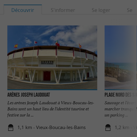
Découvrir
S'informer
Se loger
Se r
Arènes Joseph Laudouat
Plage Nord des S
Les arènes Joseph Laudouat à Vieux-Boucau-les-
Sauvage et l’écart
Bains sont un haut lieu de l'identité taurine et
marcher tranquill
festive sur la ...
un parking ...
1,1 km - Vieux-Boucau-les-Bains
1,2 km - V