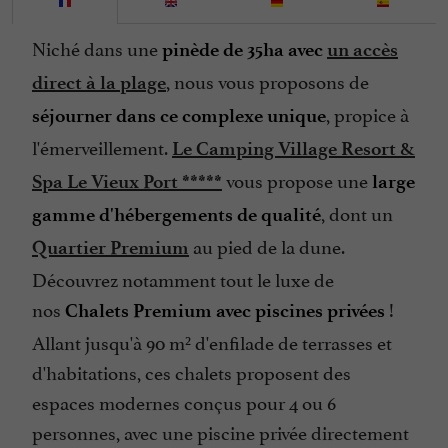
Groupes
Niché dans une
pinède de 35ha avec
un accès
Internet : WIFI
, nous vous proposons de
direct à la plage
Jacuzzi
, propice à
séjourner dans ce complexe unique
Jeux pour enfants
l'émerveillement.
Le Camping Village Resort &
Lave Linge
vous propose une
Spa Le Vieux Port *****
large
Laverie Automobile
, dont un
gamme d'hébergements de qualité
Location de Mobil Homes
au pied de la dune.
Quartier Premium
Location de Mobil Homes / Chalets
Découvrez notamment tout le luxe de
Location de draps
nos
!
Chalets Premium avec piscines privées
Micro Onde
Allant jusqu'à 90 m² d'enfilade de terrasses et
Ouvert 7 jour sur 7
d'habitations, ces chalets proposent des
espaces modernes conçus pour 4 ou 6
Parking
personnes, avec une piscine privée directement
Parle allemand