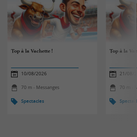
Top à la Vachette !
Top à la Va
10/08/2026
21/08/
70 m - Messanges
70 m - 
Spectacles
Spectac