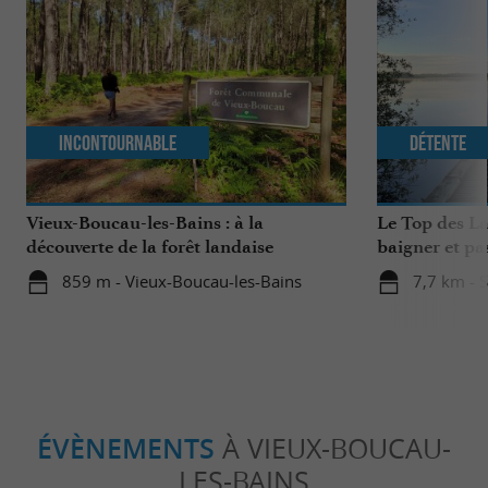
Incontournable
Détente
Vieux-Boucau-les-Bains : à la
Le Top des La
découverte de la forêt landaise
baigner et pa
famille
859 m - Vieux-Boucau-les-Bains
7,7 km - 
ÉVÈNEMENTS
À VIEUX-BOUCAU-
LES-BAINS