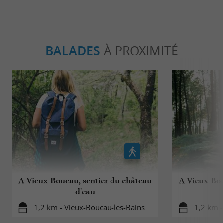
BALADES
À PROXIMITÉ
A Vieux-Boucau, sentier du château
A Vieux-Bou
d'eau
1,2 km - Vieux-Boucau-les-Bains
1,2 km -