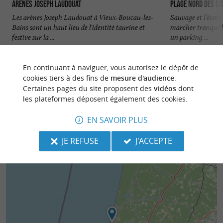
Arènes Joseph Laudouat
Plage Nord des S
Les arènes Joseph Laudouat à Vieux-Boucau-les-
Sauvage et l’écart
Bains sont un haut lieu de l'identité taurine et
marcher tranquill
festive sur la ...
un parking ...
714 m - Vieux-Boucau-les-Bains
716 m - V
En continuant à naviguer, vous autorisez le dépôt de
cookies tiers à des fins de
mesure d'audience
.
Certaines pages du site proposent des
vidéos
dont
les plateformes déposent également des cookies.
EN SAVOIR PLUS
JE REFUSE
J'ACCEPTE