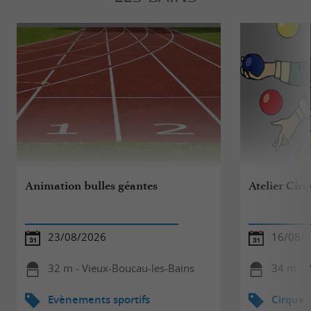
Animation bulles géantes
Atelier Cir
23/08/2026
16/08/
32 m - Vieux-Boucau-les-Bains
34 m - 
Evènements sportifs
Cirque