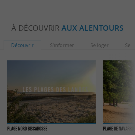
À DÉCOUVRIR
AUX ALENTOURS
Découvrir
S'informer
Se loger
Se r
Plage Nord Biscarosse
Plage de Navarros