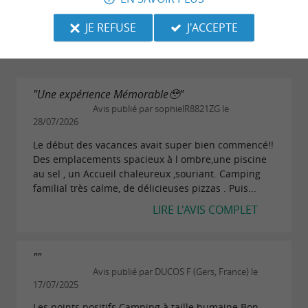
JE REFUSE
J'ACCEPTE
Propreté
"Une expérience Mémorable🥹"
Avis publié par sophielR8821ZG le
28/07/2026
Le début des vacances avait super bien commencé!!
Des emplacements spacieux à l ombre,une piscine
au sel , un Accueil chaleureux ,souriant. Camping
familial très calme, de délicieuses pizzas . Puis...
LIRE L'AVIS COMPLET
""
Avis publié par DUCOS F (Gers, France) le
17/07/2025
Les points positifs Camping à taille humaine Bon