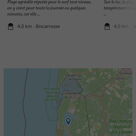
Plage agréable réputée pour le surf tout niveau,
Sur le lac, la plage
on y vient pour toute la journée ou quelques
température tout à
minutes, car elle ...
...
4,0 km - Biscarrosse
4,0 km - B