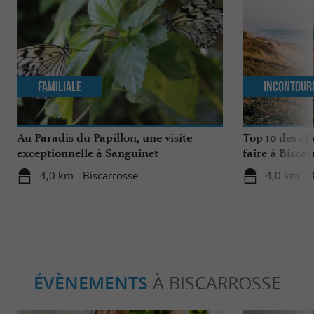
Familiale
Incontour
Au Paradis du Papillon, une visite
Top 10 des ch
exceptionnelle à Sanguinet
faire à Biscar
4,0 km - Biscarrosse
4,0 km - 
ÉVÈNEMENTS
À BISCARROSSE