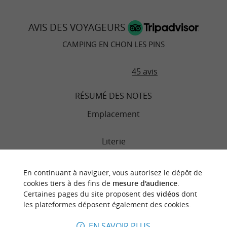
AVIS DES VOYAGEURS
CAMPING EN CHON LES PINS
45 avis
RÉSUMÉ DES NOTES
Emplacement
Literie
Chambres
En continuant à naviguer, vous autorisez le dépôt de
cookies tiers à des fins de
mesure d'audience
.
Certaines pages du site proposent des
vidéos
dont
Service
les plateformes déposent également des cookies.
Qualité/prix
EN SAVOIR PLUS