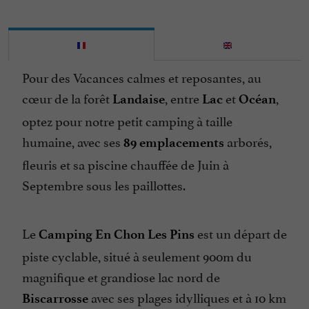
Internet : WIFI
Jardin
Jeux pour enfants
Pour des Vacances calmes et reposantes, au
Lave Linge
cœur de la forêt
, entre
et
,
Landaise
Lac
Océan
Location de Mobil Homes
optez pour notre petit camping à taille
Location de Mobil Homes / Chalets
humaine, avec ses
arborés,
89 emplacements
Micro Onde
fleuris et sa piscine chauffée de Juin à
Mini Golf
Septembre sous les paillottes.
Parking
Ping pong
Le
est un départ de
Camping En Chon Les Pins
Piscine
piste cyclable, situé à seulement 900m du
Piscine chauffée
magnifique et grandiose lac nord de
avec ses plages idylliques et à 10 km
Plats cuisinés à emporter
Biscarrosse