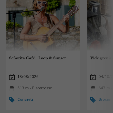
Señorita Café - Loop & Sunset
Vide grenie
13/08/2026
04/10/
613 m - Biscarrosse
647 m -
Concerts
Brocant