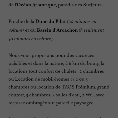
de l'
, paradis des Surfeurs.
Pêche
Océan Atlantique
Salle de Jeux
Proche de la
Dune du Pilat
(20 minutes en
Snack
et du
voiture)
Bassin d'Arcachon
(à seulement
Sèche Linge
.
30 minutes en voiture)
Terrasse
Télévision : oui
Nous vous proposons pour des vacances
paisibles et dans la nature, à 6 km du bourg la
locations tout confort de chalets : 2 chambres
ou Location de mobil-homes 1 / 2 ou 3
chambres ou location de TAOS Prémium, grand
confort, 3 chambres, 2 salles d'eau, 2 WC, avec
terrasse ombragée sur parcelle paysagée.
Egalement disponibles à la location : parcelles