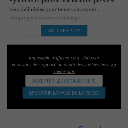
bien délimitées pour tentes, caravanes ,
camping-car ou vans aménagés .
AFFICHER PLUS
Une
est à votre disposition pour
Pizzeria
manger
ou
.
sur place
à emporter
Impossible d'afficher cette vidéo car
Nous serons heureux de vous accueillir et
vous vous êtes opposé au dépôt des cookies tiers.
En
contribuer à ce que vos vacances dans les
savoir plus
soient mémorables.
Landes
ACCEPTER LES COOKIES TIERS
OUVRIR LA PAGE DE LA VIDÉO
Paiement PAYLINE - CB - ANCV - Espèce
Réservez en cliquant ici !