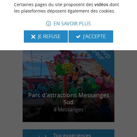
Certaines pages du site proposent des
vidéos
dont
Quad à Dax
les plateformes déposent également des cookies.
EN SAVOIR PLUS
n
o
t
e
c
o
u
p
e
c
o
e
u
JE REFUSE
J'ACCEPTE
r
d
r
Parc d'attractions Messanges
Sud
à Messanges
Top expériences