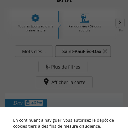
Tous les Sports et loisirs
Randonnées / Séjours
Parcs d'
pleine nature
sportifs
Parcs 
Mots clés...
Saint-Paul-lès-Dax
Plus de filtres
Afficher la carte
Dax
4.8 km
En continuant à naviguer, vous autorisez le dépôt de
Cap Rando Quad
cookies tiers à des fins de
mesure d'audience
.