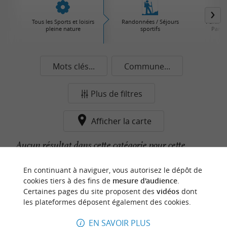
Tous les Sports et loisirs
Randonnées / Séjours
Parcs d'
pleine nature
sportifs
Parcs 
Mots clés...
Commune...
Plus de filtres
Afficher la carte
Aucun résultat dans cette catégorie pour cette
commune pour le moment...
En continuant à naviguer, vous autorisez le dépôt de
cookies tiers à des fins de
mesure d'audience
.
Certaines pages du site proposent des
vidéos
dont
n
o
t
e
c
o
u
p
e
c
o
e
u
les plateformes déposent également des cookies.
r
d
r
EN SAVOIR PLUS