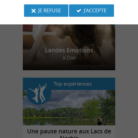
JE REFUSE
J'ACCEPTE
Landes Emotions
à Dax
Top expériences
Une pause nature aux Lacs de