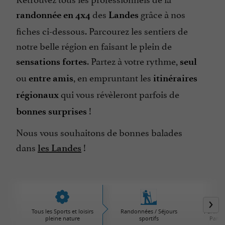
des
grâce à nos
randonnée en 4x4
Landes
fiches ci-dessous. Parcourez les sentiers de
notre belle région en faisant le plein de
. Partez à votre rythme,
sensations fortes
seul
ou
, en empruntant les
entre amis
itinéraires
qui vous révèleront parfois de
régionaux
!
bonnes surprises
Nous vous souhaitons de bonnes balades
dans
!
les Landes
Tous les Sports et loisirs
Randonnées / Séjours
Parcs d'
pleine nature
sportifs
Parcs 