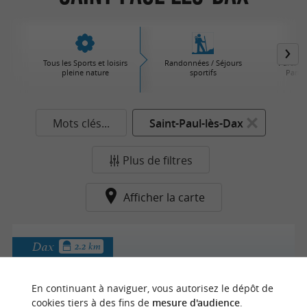
Tous les Sports et loisirs
Randonnées / Séjours
Parcs d'
pleine nature
sportifs
Parcs 
Mots clés...
Saint-Paul-lès-Dax
Plus de filtres
Afficher la carte
Dax
2.2 km
En continuant à naviguer, vous autorisez le dépôt de
Mobilboard Dax
cookies tiers à des fins de
mesure d'audience
.