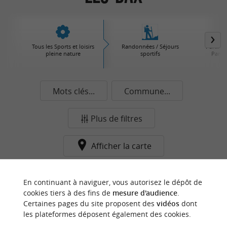
Tous les Sports et loisirs
Randonnées / Séjours
Parcs d'
pleine nature
sportifs
Parcs 
Mots clés...
Commune...
Plus de filtres
Afficher la carte
Aucun résultat dans cette catégorie pour cette
En continuant à naviguer, vous autorisez le dépôt de
commune pour le moment...
cookies tiers à des fins de
mesure d'audience
.
Certaines pages du site proposent des
vidéos
dont
les plateformes déposent également des cookies.