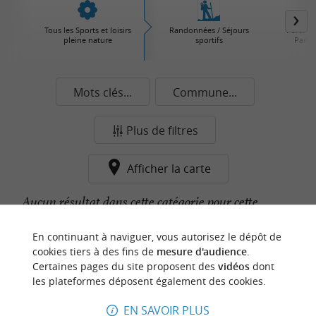
Tous les Sports et loisirs
Randonnées / Séjours
Parcs d'
pleine nature
sportifs
Parcs 
Mots clés...
Commune...
Plus de filtres
Afficher la carte
Aucun résultat dans cette catégorie pour cette
commune pour le moment...
En continuant à naviguer, vous autorisez le dépôt de
cookies tiers à des fins de
mesure d'audience
.
Certaines pages du site proposent des
vidéos
dont
n
o
t
e
c
o
u
p
e
c
o
e
u
les plateformes déposent également des cookies.
r
d
r
EN SAVOIR PLUS