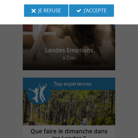
JE REFUSE
J'ACCEPTE
Landes Emotions
à Dax
Top expériences
Que faire le dimanche dans