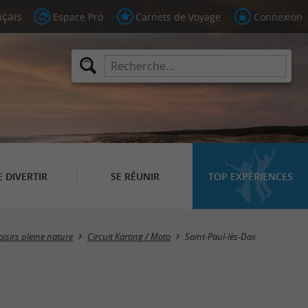
Espace Pro
Carnets de Voyage
Connexion
E DIVERTIR
SE RÉUNIR
TOP EXPÉRIENCES
Masquer la carte
loisirs pleine nature
Circuit Karting / Moto
Saint-Paul-lès-Dax