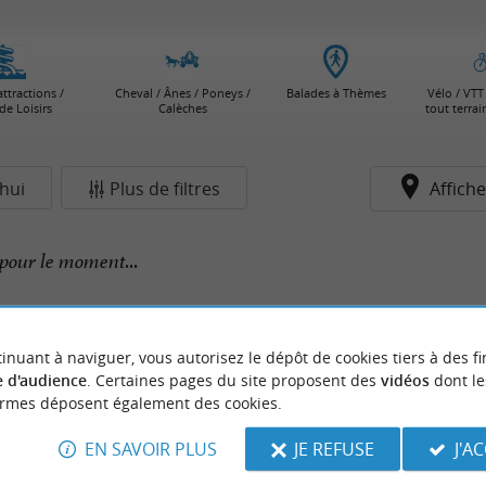
attractions /
Cheval / Ânes / Poneys /
Balades à Thèmes
Vélo / VTT 
de Loisirs
Calèches
tout terra
hui
Plus de filtres
Affiche
pour le moment...
inuant à naviguer, vous autorisez le dépôt de cookies tiers à des fi
 d'audience
. Certaines pages du site proposent des
vidéos
dont le
ormes déposent également des cookies.
EN SAVOIR PLUS
JE REFUSE
J'A