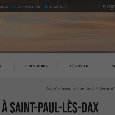
E
BLOG
LA
NEWSLETTER
LA
MÉTÉO
R
SE RESTAURER
DÉGUSTER
S
Accueil
Tourisme
Se divertir
Sports et 
 à Saint-Paul-lès-Dax