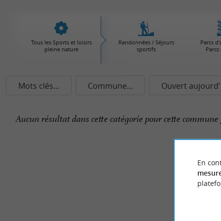
Tous les Sports et loisirs
Randonnées / Séjours
Parcs d'
pleine nature
sportifs
Parcs 
Mots clés...
Commune...
Ouvert aujourd'
Aucun résultat dans cette catégorie pour cette commune 
En cont
mesure
platef