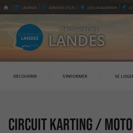
L'
AGENDA
ADRESSES
UTILES
GEO
LOCALISATION
L
Découvrez les
LANDES
DÉCOUVRIR
S'INFORMER
SE LOGE
Circuit Karting / Moto