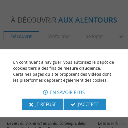
À DÉCOUVRIR
AUX ALENTOURS
Découvrir
S'informer
Se loger
Se r
En continuant à naviguer, vous autorisez le dépôt de
cookies tiers à des fins de
mesure d'audience
.
Certaines pages du site proposent des
vidéos
dont
les plateformes déposent également des cookies.
EN SAVOIR PLUS
JE REFUSE
J'ACCEPTE
Parc botanique du Sarrat
Le Parc du Sarrat est un jardin botanique, dans
Le Musée de l'ALAT