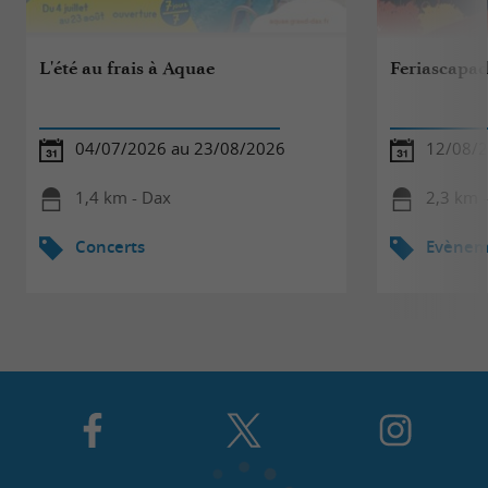
L'été au frais à Aquae
Feriascapa
04/07/2026 au 23/08/2026
12/08/
1,4 km - Dax
2,3 km 
Concerts
Evèneme