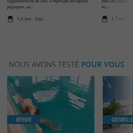
l’agglomération de Dax. Il regroupe des espaces
dans les Landes, e
paysagers, un ...
les ...
1,6 km - Dax
1,7 km - 
NOUS AVONS TESTÉ
POUR VOUS
Détente
Culturell