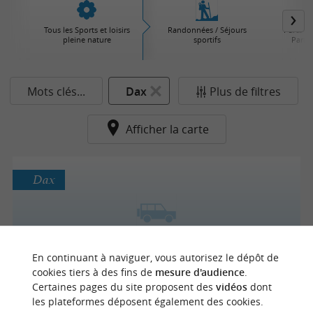
Tous les Sports et loisirs
Randonnées / Séjours
Parcs d'
pleine nature
sportifs
Parcs 
Mots clés...
Dax
Plus de filtres
Afficher la carte
Dax
Cap Rando Quad
En continuant à naviguer, vous autorisez le dépôt de
Quad à Dax
cookies tiers à des fins de
mesure d'audience
.
Certaines pages du site proposent des
vidéos
dont
les plateformes déposent également des cookies.