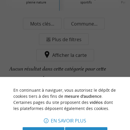
pleine nature
sportifs
Parcs 
Mots clés...
Commune...
Plus de filtres
Afficher la carte
Aucun résultat dans cette catégorie pour cette
commune pour le moment...
En continuant à naviguer, vous autorisez le dépôt de
cookies tiers à des fins de
mesure d'audience
.
n
o
t
e
c
o
u
p
e
c
o
e
u
Certaines pages du site proposent des
vidéos
dont
r
d
r
les plateformes déposent également des cookies.
EN SAVOIR PLUS