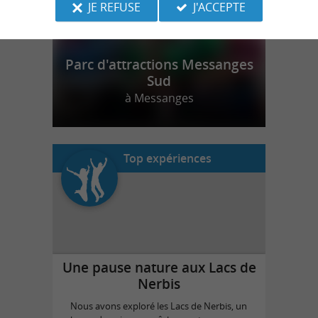
JE REFUSE
J'ACCEPTE
Parc d'attractions Messanges
Sud
à Messanges
Top expériences
Une pause nature aux Lacs de
Nerbis
Nous avons exploré les Lacs de Nerbis, un