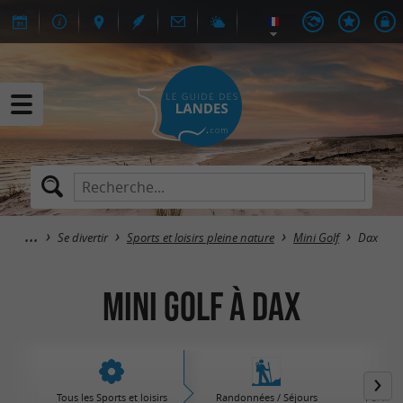
Se divertir
Sports et loisirs pleine nature
Mini Golf
Dax
Mini Golf à Dax
Tous les Sports et loisirs
Randonnées / Séjours
Parcs d'