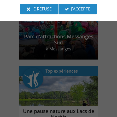
JE REFUSE
J'ACCEPTE
Parc d'attractions Messanges
Sud
à Messanges
Top expériences
Une pause nature aux Lacs de