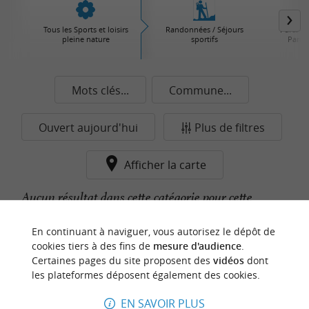
Tous les Sports et loisirs
Randonnées / Séjours
Parcs d'
pleine nature
sportifs
Parcs 
Mots clés...
Commune...
Ouvert aujourd'hui
Plus de filtres
Afficher la carte
Aucun résultat dans cette catégorie pour cette
commune pour le moment...
En continuant à naviguer, vous autorisez le dépôt de
cookies tiers à des fins de
mesure d'audience
.
Certaines pages du site proposent des
vidéos
dont
n
o
t
e
c
o
u
p
e
c
o
e
u
les plateformes déposent également des cookies.
r
d
r
EN SAVOIR PLUS