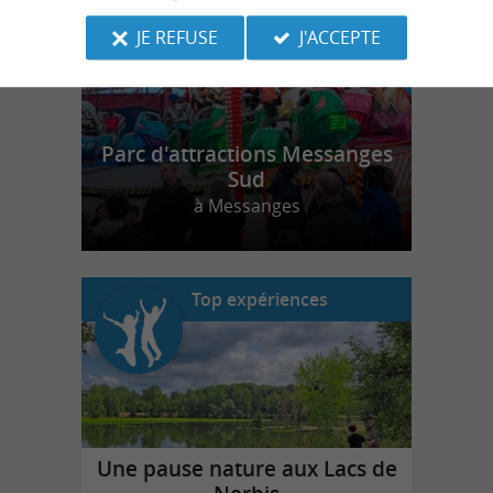
JE REFUSE
J'ACCEPTE
Parc d'attractions Messanges
Sud
à Messanges
Top expériences
Une pause nature aux Lacs de