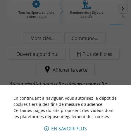
Tous les Sports et loisirs
Randonnées / Séjours
Parcs d'
pleine nature
sportifs
Parcs 
Mots clés...
Commune...
Ouvert aujourd'hui
Plus de filtres
Afficher la carte
Aucun résultat dans cette catégorie pour cette
commune pour le moment...
En continuant à naviguer, vous autorisez le dépôt de
cookies tiers à des fins de
mesure d'audience
.
Certaines pages du site proposent des
vidéos
dont
n
o
t
e
c
o
u
p
e
c
o
e
u
les plateformes déposent également des cookies.
r
d
r
EN SAVOIR PLUS