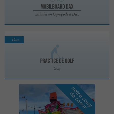
Mobilboard Dax
Balades en Gyropode à Dax
Dax
Practice de Golf
Golf
n
o
t
e
c
o
u
p
e
c
o
e
u
r
d
r