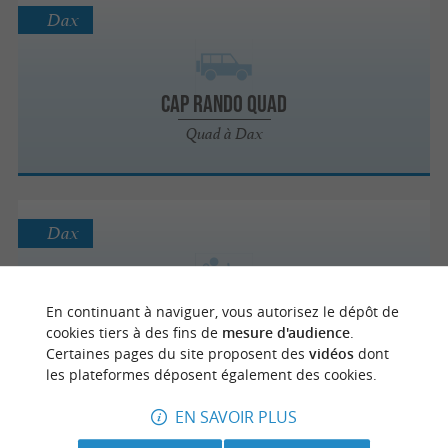
Dax
Cap Rando Quad
Quad à Dax
Dax
En continuant à naviguer, vous autorisez le dépôt de
Cap Rando Quad
cookies tiers à des fins de
mesure d'audience
.
Randonnées / Séjours sportifs
Certaines pages du site proposent des
vidéos
dont
les plateformes déposent également des cookies.
EN SAVOIR PLUS
Dax