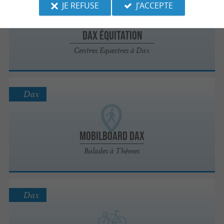
JE REFUSE
J'ACCEPTE
Dax Équitation
Centres Equestres à Dax
Dax
Mobilboard Dax
Balades à Thèmes
Dax