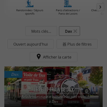
Randonnées / Séjours
Parcs d'attractions /
Cheval / Âne
sportifs
Parcs de Loisirs
Calè
Mots clés...
Dax
Ouvert aujourd'hui
Plus de filtres
Afficher la carte
Dax
Le Petit Train de Dax
Balade touristique et culturelle en petit train
à Dax