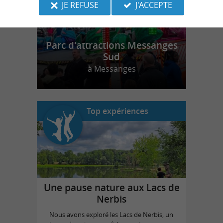
JE REFUSE
J'ACCEPTE
Parc d'attractions Messanges
Sud
à Messanges
Top expériences
Une pause nature aux Lacs de
Nerbis
Nous avons exploré les Lacs de Nerbis, un