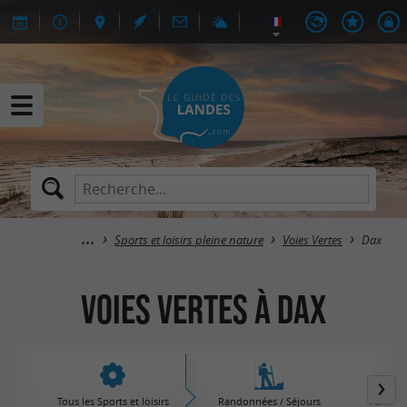
Sports et loisirs pleine nature
Voies Vertes
Dax
Voies Vertes à Dax
Tous les Sports et loisirs
Randonnées / Séjours
Parcs d'