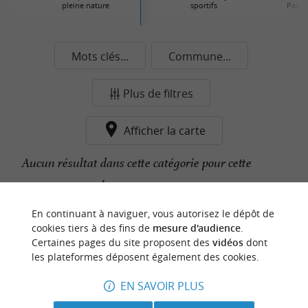
pleine nature
sportifs
Parcs 
Mots clés...
Commune...
Plus de filtres
Afficher la carte
Aucun résultat dans cette catégorie pour cette
commune pour le moment...
En continuant à naviguer, vous autorisez le dépôt de
cookies tiers à des fins de
mesure d'audience
.
n
o
t
e
c
o
u
p
e
c
o
e
u
Certaines pages du site proposent des
vidéos
dont
r
d
r
les plateformes déposent également des cookies.
EN SAVOIR PLUS