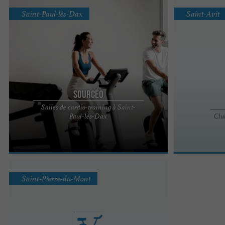
Saint-Paul-lès-Dax
Saint-Avit
Sourcéo
Salles de cardio-training à Saint-
Sourcéo, un centre de remise en forme avec salle
Paul-lès-Dax
Clu
de sport à Saint-Paul-lès-Dax Profitez d’une
escapade détente ...
Saint-Pierre-du-Mont