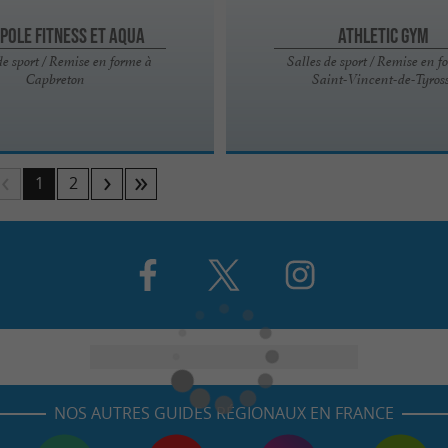
pole fitness et Aqua
Athletic gym
de sport / Remise en forme à
Salles de sport / Remise en f
Capbreton
Saint-Vincent-de-Tyros
1
2
NOS AUTRES GUIDES RÉGIONAUX EN FRANCE