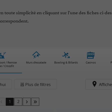
en toute simplicité en cliquant sur l’une des fiches ci-d
correspondent.
sport / Remise
Murs d'escalade
Bowling & Billards
Casinos
P
e / Crossfit
hui
Plus de filtres
Affiche
1
2