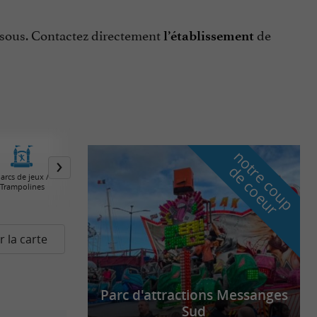
essous. Contactez directement
de
l’établissement
n
o
t
e
c
o
u
p
e
c
o
e
u
r
d
r
arcs de jeux /
Trampolines
r la carte
Parc d'attractions Messanges
Sud