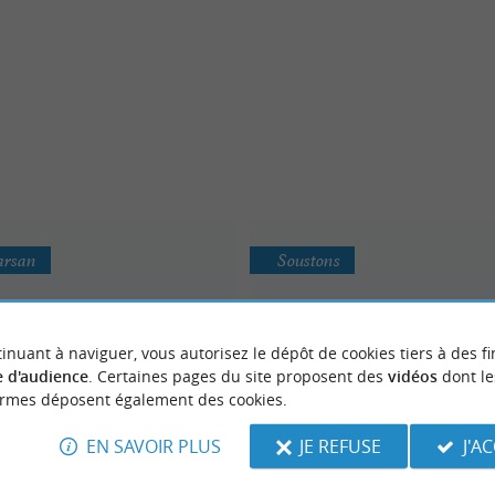
arsan
Soustons
inuant à naviguer, vous autorisez le dépôt de cookies tiers à des fi
 d'audience
. Certaines pages du site proposent des
vidéos
dont le
ormes déposent également des cookies.
Coaching Préparation P
EN SAVOIR PLUS
JE REFUSE
J'A
ntois Rugby Association
Salles de sport / Remise en f
de sports à Mont-de-Marsan
Soustons