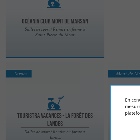
Océania club MONT DE MARSAN
Salles de sport / Remise en forme à
Saint-Pierre-du-Mont
Tarnos
Mont-de-M
En cont
mesure
platef
Touristra Vacances - La Forêt des
Landes
Stade Mo
Salles de sport / Remise en forme à
Tarnos
Clubs 