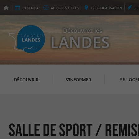
L'
AGENDA
ADRESSES
UTILES
GEO
LOCALISATION
L
Découvrez les
LANDES
DÉCOUVRIR
S'INFORMER
SE LOGE
Salle de sport / Remis