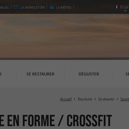
E
BLOG
LA
NEWSLETTER
LA
MÉTÉO
R
SE RESTAURER
DÉGUSTER
S
Accueil
Tourisme
Se divertir
Sport
e en forme / Crossfit