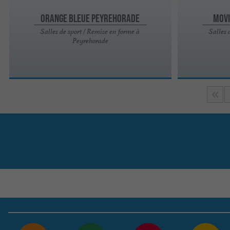
Orange bleue Peyrehorade
Movi
Salles de sport / Remise en forme à
Salles 
Peyrehorade