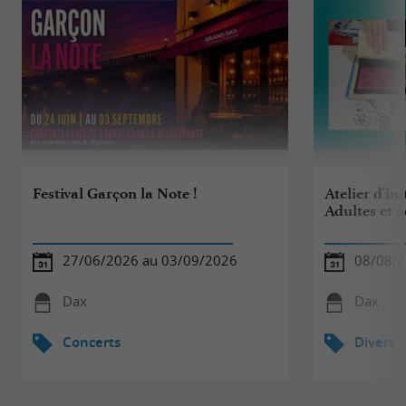
Festival Garçon la Note !
Atelier d'ini
Adultes et 
27/06/2026 au 03/09/2026
08/08/
Dax
Dax
Concerts
Divers