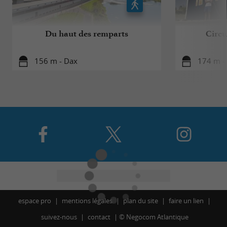
Du haut des remparts
Circui
156 m - Dax
174 m -
espace pro
mentions légales
plan du site
faire un lien
suivez-nous
contact
©
Negocom Atlantique