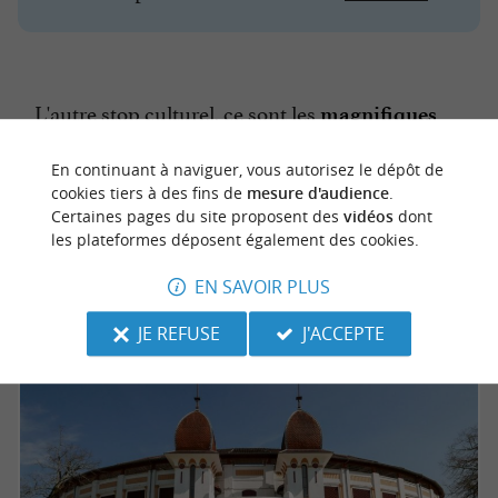
L'autre stop culturel, ce sont les
magnifiques
Que l'on soit un aficionado ou
arènes de Dax.
En continuant à naviguer, vous autorisez le dépôt de
pas, elles ne vous laisseront pas de marbre.
cookies tiers à des fins de
mesure d'audience
.
Construites en 1913, elles accueillent de
Certaines pages du site proposent des
vidéos
dont
les plateformes déposent également des cookies.
nombreux événements, surtout pendant la
période estivale et pendant les
:
fêtes de Dax
EN SAVOIR PLUS
corridas, concours landais mais pas seulement.
JE REFUSE
J'ACCEPTE