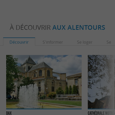
À DÉCOUVRIR
AUX ALENTOURS
Découvrir
S'informer
Se loger
Se r
Dax
Cathédrale Notre