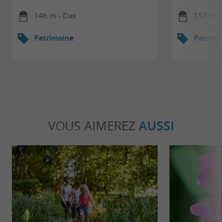
146 m - Dax
157 m -
Patrimoine
Patrimo
VOUS AIMEREZ
AUSSI