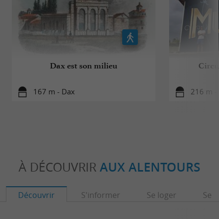
Dax est son milieu
Circui
167 m - Dax
216 m -
À DÉCOUVRIR
AUX ALENTOURS
Découvrir
S'informer
Se loger
Se r