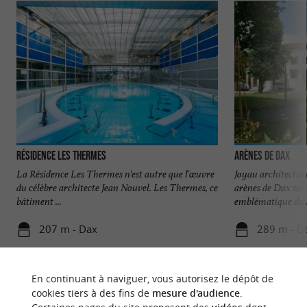
Résidence Les Thermes
Arènes de Dax
La Résidence Les Thermes n'est autre que l'œuvre
Joyau architectura
du célèbre architecte Jean Nouvel. Les Thermes, ce
arènes de Dax son
bâtiment ...
emblématique du .
207 m - Dax
289 m - D
En continuant à naviguer, vous autorisez le dépôt de
cookies tiers à des fins de
mesure d'audience
.