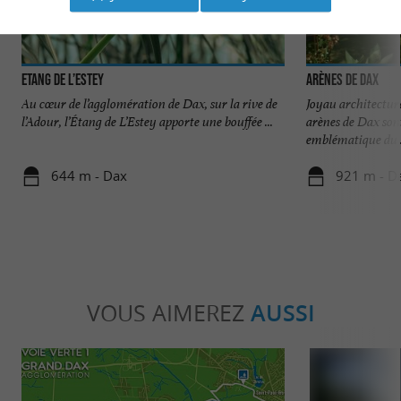
Etang de l’Estey
Arènes de Dax
Au cœur de l’agglomération de Dax, sur la rive de
Joyau architectura
l’Adour, l’Étang de L’Estey apporte une bouffée ...
arènes de Dax son
emblématique du .
644 m - Dax
921 m - D
VOUS AIMEREZ
AUSSI