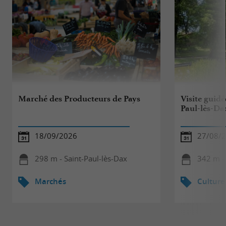
Marché des Producteurs de Pays
Visite guidé
Paul-lès-Da
18/09/2026
27/08/
298 m - Saint-Paul-lès-Dax
342 m - 
Marchés
Culture