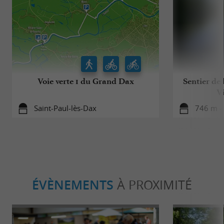
Voie verte 1 du Grand Dax
Sentier de 
V
Saint-Paul-lès-Dax
746 m -
ÉVÈNEMENTS
À PROXIMITÉ