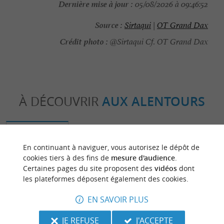
Dernière mise à jour :
05/08/2026 à 09:46:52
Source :
Sirtaqui
|
OT Grand Dax
Crédit photo :
@Sirtaqui Cf. OT Grand Dax
À DÉCOUVRIR
AUX ALENTOURS
Découvrir
S'informer
Se loger
Se r
En continuant à naviguer, vous autorisez le dépôt de
cookies tiers à des fins de
mesure d'audience
.
Certaines pages du site proposent des
vidéos
dont
les plateformes déposent également des cookies.
EN SAVOIR PLUS
JE REFUSE
J'ACCEPTE