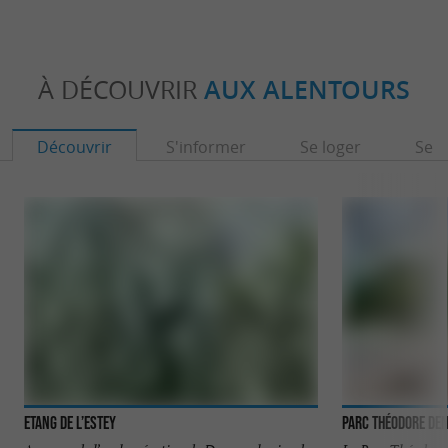
À DÉCOUVRIR
AUX ALENTOURS
Découvrir
S'informer
Se loger
Se r
Etang de l’Estey
Parc Théodore Den