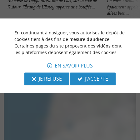
Au cœur de l’agglomération de Dax, sur la rive de
Le Parc Théodore 
l’Adour, l’Étang de L’Estey apporte une bouffée ...
également appelé 
allées bien ...
2,1 km - Dax
2,2 km - 
En continuant à naviguer, vous autorisez le dépôt de
cookies tiers à des fins de
mesure d'audience
.
Certaines pages du site proposent des
vidéos
dont
les plateformes déposent également des cookies.
EN SAVOIR PLUS
JE REFUSE
J'ACCEPTE