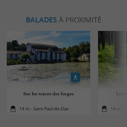
BALADES
À PROXIMITÉ
Sur les traces des forges
Les p
14 m - Saint-Paul-lès-Dax
14 m - S