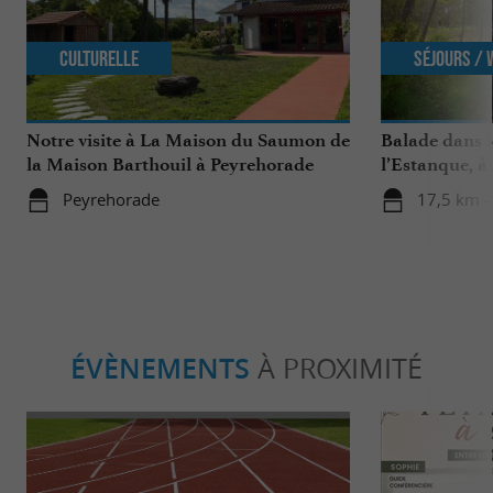
Culturelle
Séjours /
Notre visite à La Maison du Saumon de
Balade dans l
la Maison Barthouil à Peyrehorade
l’Estanque, à
Peyrehorade
17,5 km -
ÉVÈNEMENTS
À PROXIMITÉ