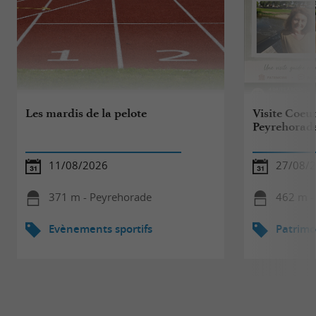
Les mardis de la pelote
Visite Coeur
Peyrehorad
11/08/2026
27/08/
371 m - Peyrehorade
462 m -
Evènements sportifs
Patrimo