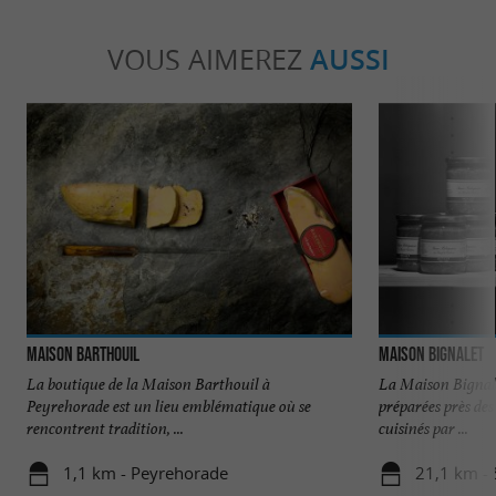
VOUS AIMEREZ
AUSSI
Maison Barthouil
Maison Bignalet
La boutique de la Maison Barthouil à
La Maison Bignale
Peyrehorade est un lieu emblématique où se
préparées près de
rencontrent tradition, ...
cuisinés par ...
1,1 km - Peyrehorade
21,1 km - 