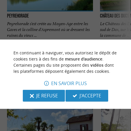
Peyrehorade
Château des ducs
Peyrehorade s'est créée au Moyen-Age entre les
Le Château des Du
Gaves et la colline d'Aspremont où se dressent les
sud de Dax, sur le
ruines du vieux ...
la commune de ...
462 m - Peyrehorade
611 m - P
En continuant à naviguer, vous autorisez le dépôt de
cookies tiers à des fins de
mesure d'audience
.
Certaines pages du site proposent des
vidéos
dont
les plateformes déposent également des cookies.
EN SAVOIR PLUS
NOUS AVONS TESTÉ
POUR VOUS
JE REFUSE
J'ACCEPTE