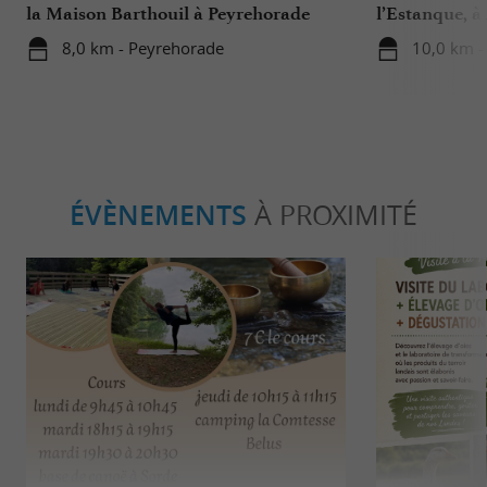
la Maison Barthouil à Peyrehorade
l’Estanque, à
8,0 km - Peyrehorade
10,0 km -
ÉVÈNEMENTS
À PROXIMITÉ