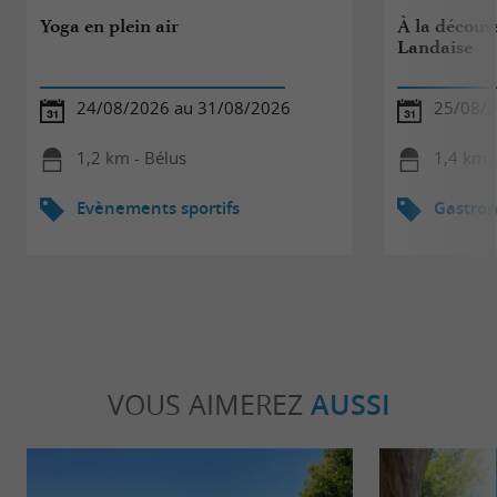
Yoga en plein air
À la découve
Landaise
24/08/2026 au 31/08/2026
25/08/
1,2 km - Bélus
1,4 km -
Evènements sportifs
Gastro
VOUS AIMEREZ
AUSSI