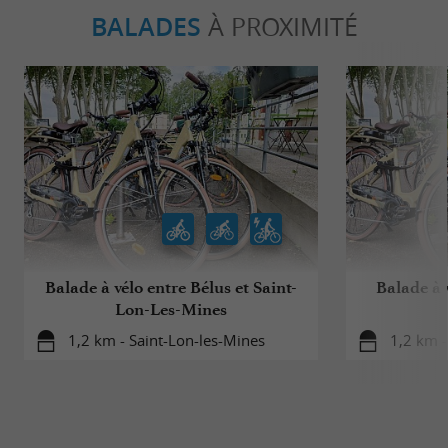
BALADES
À PROXIMITÉ
Balade à vélo entre Bélus et Saint-
Balade à 
Lon-Les-Mines
1,2 km - Saint-Lon-les-Mines
1,2 km -