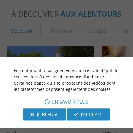
À DÉCOUVRIR
AUX ALENTOURS
Découvrir
S'informer
Se loger
Se r
En continuant à naviguer, vous autorisez le dépôt de
cookies tiers à des fins de
mesure d'audience
.
Certaines pages du site proposent des
vidéos
dont
les plateformes déposent également des cookies.
EN SAVOIR PLUS
Musee de la mine
Le Sabot des Land
JE REFUSE
J'ACCEPTE
Le Musée de la mine est un lieu d'histoire et de
Découvrez une fab
mémoire situé à Saint-Lon-les-Mines. Il retrace le
Landes à Saint-É
passé ...
fabriqués ...