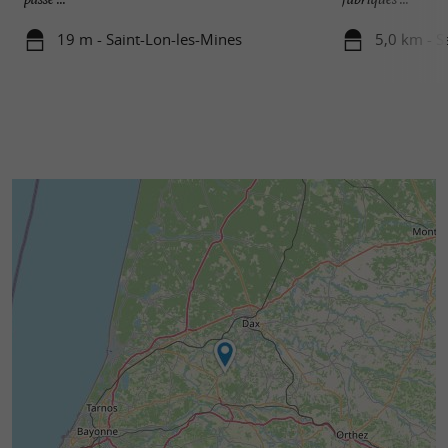
19 m - Saint-Lon-les-Mines
5,0 km - S