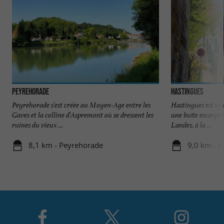
Peyrehorade
Hastingues
Peyrehorade s'est créée au Moyen-Age entre les
Hastingues est un
Gaves et la colline d'Aspremont où se dressent les
une butte escarpé
ruines du vieux ...
Landes, à la ...
8,1 km - Peyrehorade
9,0 km - H