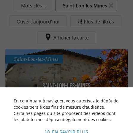
Mots clés...
Saint-Lon-les-Mines
Ouvert aujourd'hui
Plus de filtres
Afficher la carte
Saint-Lon-les-Mines
Saint-Lon-les-Mines
En continuant à naviguer, vous autorisez le dépôt de
cookies tiers à des fins de
mesure d'audience
.
Certaines pages du site proposent des
vidéos
dont
n
o
t
e
c
o
u
p
e
c
o
e
u
les plateformes déposent également des cookies.
EN SAVOIR PLUS