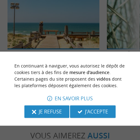
Messanges
Etang de Moïsan
Sur la côte Atlantique, Messanges est une
Entre la plage et 
En continuant à naviguer, vous autorisez le dépôt de
charmante commune de Landes qui mêle nature,
de Moïsan est un e
cookies tiers à des fins de
mesure d'audience
.
plage et activités ...
cœur de ...
Certaines pages du site proposent des
vidéos
dont
les plateformes déposent également des cookies.
769 m - Messanges
1,1 km - 
EN SAVOIR PLUS
JE REFUSE
J'ACCEPTE
VOUS AIMEREZ
AUSSI