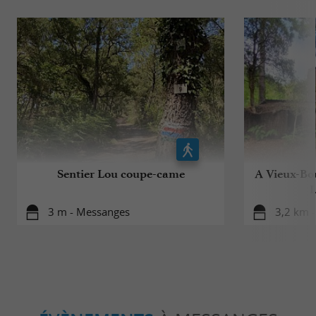
Sentier Lou coupe-came
A Vieux-Bou
L
3 m - Messanges
3,2 km -