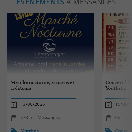
ÉVÈNEMENTS
À MESSANGES
Marché nocturne, artisans et
Concert à la
créateurs
Youthstar
13/08/2026
15/08/
673 m - Messanges
681 m -
Marchés
Concert