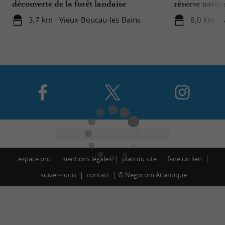
découverte de la forêt landaise
réserve natur
3,7 km - Vieux-Boucau-les-Bains
6,0 km - 
espace pro
mentions légales
plan du site
faire un lien
suivez-nous
contact
©
Negocom Atlantique