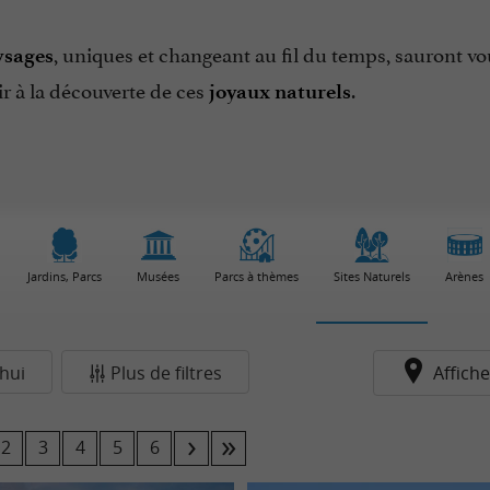
, uniques et changeant au fil du temps, sauront vou
ysages
ir à la découverte de ces
.
joyaux naturels
Jardins, Parcs
Musées
Parcs à thèmes
Sites Naturels
Arènes
hui
Plus de filtres
Affiche
2
3
4
5
6