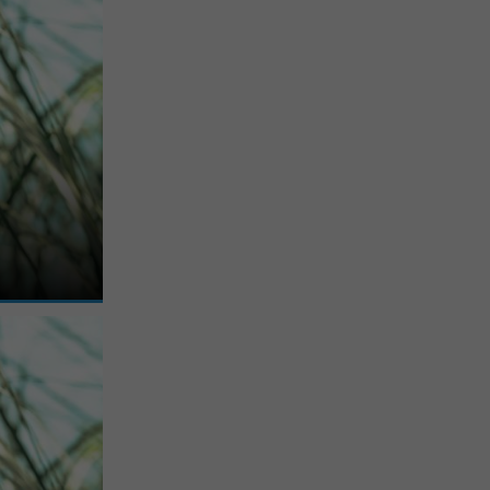
, la station
 d’un plan