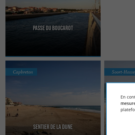
Passe du Boucarot
À Capbreton, la Passe du Boucarot est un lieu à
l’ambiance insolite. Vous y verrez un balai
continuel de bateau ...
Capbreton
Soort-Hosse
En cont
mesure
platef
Sentier de la Dune
Le Sentier de la Dune se situe à Capbreton. Cette
Si la station b