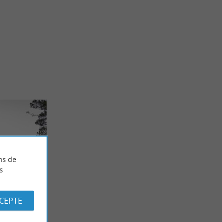
ns de
s
CCEPTE
tanque
t un