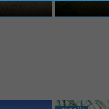
de surf et les compétitions qui
écosystème très spécifique à deux pas
de Dax. Cette zone ...
Moliets-et-Maa