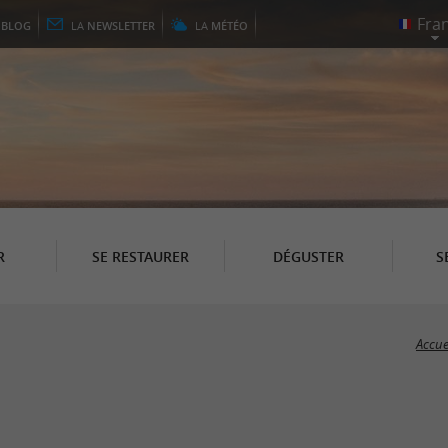
E
BLOG
LA
NEWSLETTER
LA
MÉTÉO
R
SE RESTAURER
DÉGUSTER
S
Accue