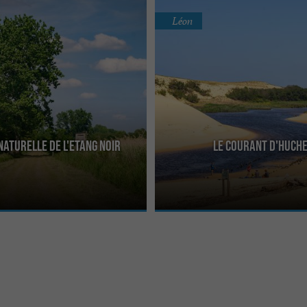
Léon
Naturelle de l'Etang Noir
Le Courant d'Huch
 Réserve Naturelle de l’Étang Noir
Le Courant d’Huchet est un cours d’ea
atypique. Les eaux douces sont
le lac de Léon à l’océan. Le lac regr
...
de ...