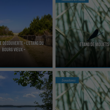
e découverte « l’Etang du
Etang de Moliets
urants et ruisseaux rejoignent
En plus de sa longue plage sur l’océan
Bourg Vieux »
nnent les abords du littoral. Des lacs
balnéaire de Moliets-et-Maa dispose
d’eau ...
Soustons