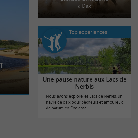
à Dax
Top expériences
et
u qui rejoint
oupe les eaux
Une pause nature aux Lacs de
Nerbis
Nous avons exploré les Lacs de Nerbis, un
havre de paix pour pêcheurs et amoureux
de nature en Chalosse. ...