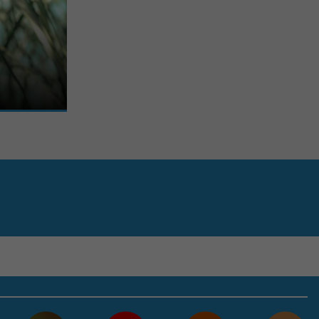
seau » de lacs
mité de ...