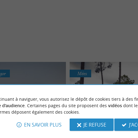
gor
Mées
inuant à naviguer, vous autorisez le dépôt de cookies tiers à des fi
 d'audience
. Certaines pages du site proposent des
vidéos
dont le
ormes déposent également des cookies.
EN SAVOIR PLUS
JE REFUSE
J'A
La Côte Sauvage
Les tourbières de l’Es
alnéaire d’Hossegor est réputée
Les Tourbières de l’Estanque formen