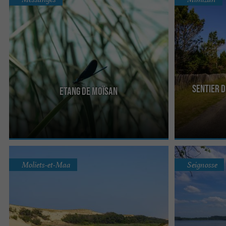
Sentier d
Etang de Moïsan
Entre la plage et le village de Messanges, l’Étang
De nombreux co
de Moïsan est un espace de détente et de calme,
l’océan et sillo
au cœur de ...
s’y sont ...
Moliets-et-Maa
Seignosse