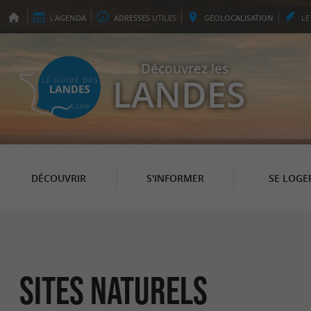
L'
AGENDA
ADRESSES
UTILES
GEO
LOCALISATION
L
Découvrez les
LANDES
DÉCOUVRIR
S'INFORMER
SE LOGE
Sites Naturels