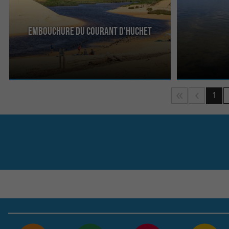
Embouchure du Courant d'Huchet
Entre le Lac de Léon et l’océan, le Courant
L’Étang Blanc e
d’Huchet est un écosystème préservé et atypique.
les communes d
Cette ...
Soustons au ...
1