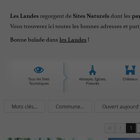
regorgent de
dont les
Les Landes
Sites Naturels
pa
Vous trouverez ici toutes les bonnes adresses et part
Bonne balade dans
!
les
Landes
Tous les Sites
Abbayes, Eglises,
Châteaux
Touristiques
Prieurés
Mots clés...
Commune...
Ouvert aujourd'
1