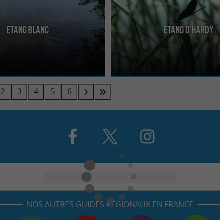
Etang Blanc
Etang d’Hardy
st un grand plan d’eau, situé entre
L’Étang d’Hardy fait partie de ce « ré
e Seignosse et Tosse au sud, et
qui longent le littoral landais. À proxi
2
3
4
5
6
NOS AUTRES GUIDES RÉGIONAUX EN FRANCE