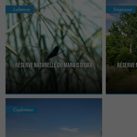
Labenne
Seignosse
Réserve Naturelle du Marais D'Orx
Réserve 
À proximité de Capbreton et du littoral landais, le
À Seignosse, la
Marais d’Orx est un site ornithologique très
est un milieu 
important. En ...
bloquées par le 
Capbreton