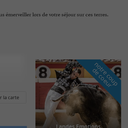
s émerveiller lors de votre séjour sur ces terres.
n
o
t
e
c
o
u
p
e
c
o
e
u
r
d
r
r la carte
Landes Emotions