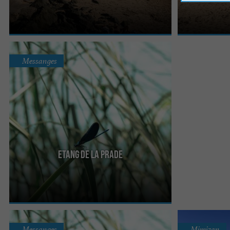
promenade le long du littoral vous offre une vue
pour ses spots 
incroyable sur ...
l’animent, sa ...
Messanges
Etang de la Prade
Entre Moliets-et-Maa et Messanges, l’Étang de la
Prade est relié à l’Étang de Moliets par le
Ruisseau de ...
Messanges
Mimizan