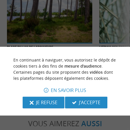
Plage du Lac de Labouheyre
L’Etang des Forge
Pour une baignade en famille, c’est l’idéal.
À Ychoux, non loin
En continuant à naviguer, vous autorisez le dépôt de
Labouheyre est un petit village, où il fait bon
des Forges est un 
cookies tiers à des fins de
mesure d'audience
.
vivre, loin de ...
espace ...
Certaines pages du site proposent des
vidéos
dont
les plateformes déposent également des cookies.
5,8 km - Labouheyre
11,1 km -
EN SAVOIR PLUS
JE REFUSE
J'ACCEPTE
VOUS AIMEREZ
AUSSI