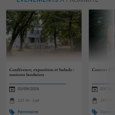
Conférence, exposition et balade :
Concert O
maisons landaises
05/09/2026
03/10/
221 m - Lüe
267 m -
Patrimoine
Concert