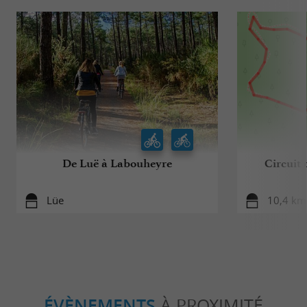
De Luë à Labouheyre
Circuit 
Lüe
10,4 km
ÉVÈNEMENTS
À PROXIMITÉ