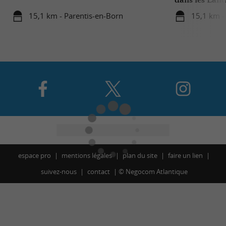
15,1 km - Parentis-en-Born
15,1 km -
espace pro
mentions légales
plan du site
faire un lien
suivez-nous
contact
©
Negocom Atlantique