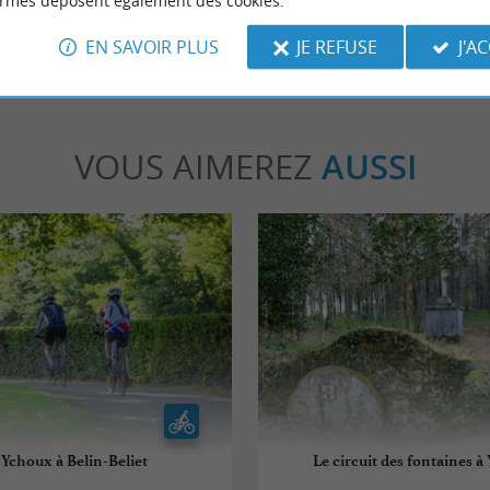
ormes déposent également des cookies.
EN SAVOIR PLUS
JE REFUSE
J'A
VOUS AIMEREZ
AUSSI
 Ychoux à Belin-Beliet
Le circuit des fontaines 