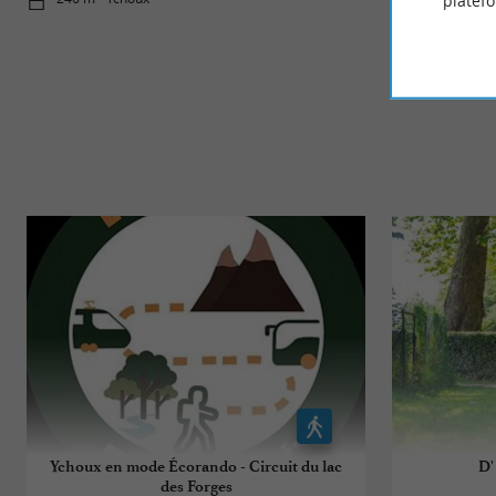
platef
Ychoux en mode Écorando - Circuit du lac
D'
des Forges