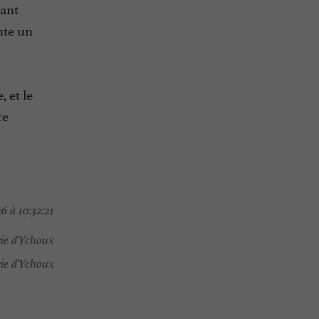
nant
nte un
 et le
re
6 à 10:32:21
ie d'Ychoux
ie d'Ychoux