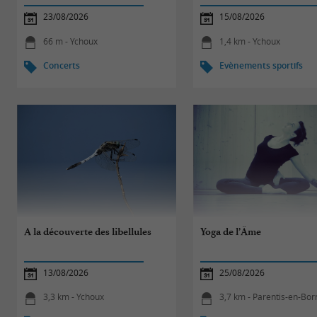
23/08/2026
15/08/2026
66 m - Ychoux
1,4 km - Ychoux
Concerts
Evènements sportifs
A la découverte des libellules
Yoga de l’Âme
13/08/2026
25/08/2026
3,3 km - Ychoux
3,7 km - Parentis-en-Bor