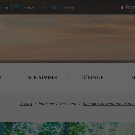
E
BLOG
LA
NEWSLETTER
LA
MÉTÉO
R
SE RESTAURER
DÉGUSTER
S
Accueil
Tourisme
Découvrir
Itinéraires de randonnées dan