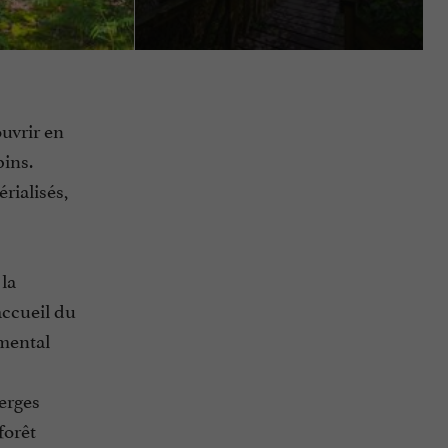
uvrir en
pins.
rialisés,
la
accueil du
emental
berges
forêt