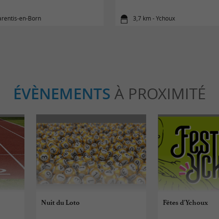
arentis-en-Born
3,7 km - Ychoux
ÉVÈNEMENTS
À PROXIMITÉ
Nuit du Loto
Fêtes d'Ychoux