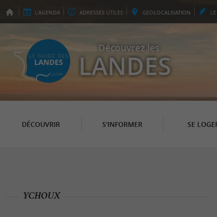
L'
AGENDA
ADRESSES
UTILES
GEO
LOCALISATION
L
Découvrez les
LANDES
DÉCOUVRIR
S'INFORMER
SE LOGE
YCHOUX