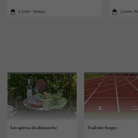
2,3 km - Ychoux
2,4 km - P
Les apéros du dimanche
Trail des forges