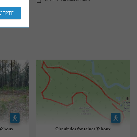
CCEPTE
à Ychoux
Circuit des fontaines Ychoux