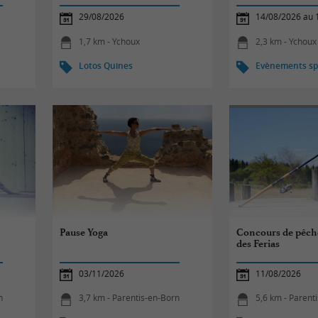
29/08/2026
14/08/2026 au 
1,7 km - Ychoux
2,3 km - Ychoux
Lotos Quines
Evènements spo
Pause Yoga
Concours de pêche 
des Ferias
03/11/2026
11/08/2026
n
3,7 km - Parentis-en-Born
5,6 km - Parent