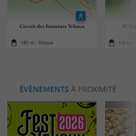
Circuit des fontaines Ychoux
D' Ych
185 m - Ychoux
1,6 km -
ÉVÈNEMENTS
À PROXIMITÉ