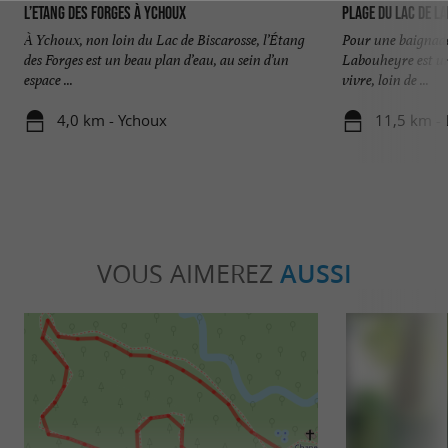
L’Etang des Forges à Ychoux
Plage du Lac de L
À Ychoux, non loin du Lac de Biscarosse, l’Étang
Pour une baignade e
des Forges est un beau plan d’eau, au sein d’un
Labouheyre est un 
espace ...
vivre, loin de ...
4,0 km - Ychoux
11,5 km -
VOUS AIMEREZ
AUSSI