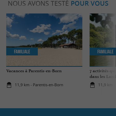
NOUS AVONS TESTÉ
POUR VOUS
Familiale
Familiale
Vacances à Parentis-en-Born
7 activités qu
dans les Land
11,9 km - Parentis-en-Born
11,9 km -