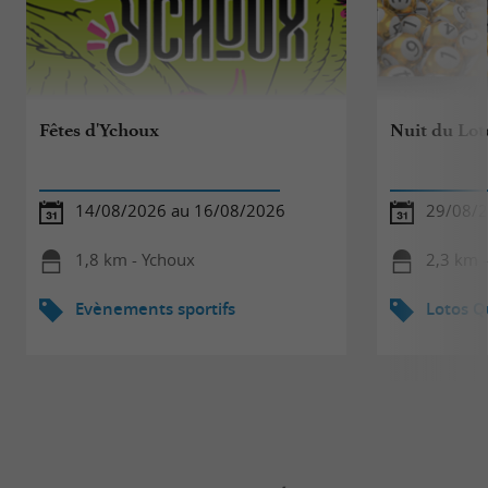
Fêtes d'Ychoux
Nuit du Lot
14/08/2026 au 16/08/2026
29/08/
1,8 km - Ychoux
2,3 km 
Evènements sportifs
Lotos Q