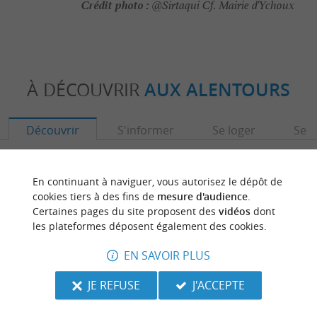
Crédit photo :
@Sirtaqui Cf. Mairie d'Ychoux
À DÉCOUVRIR
AUX ALENTOURS
Découvrir
S'informer
Se loger
Se r
En continuant à naviguer, vous autorisez le dépôt de
cookies tiers à des fins de
mesure d'audience
.
Certaines pages du site proposent des
vidéos
dont
les plateformes déposent également des cookies.
EN SAVOIR PLUS
JE REFUSE
J'ACCEPTE