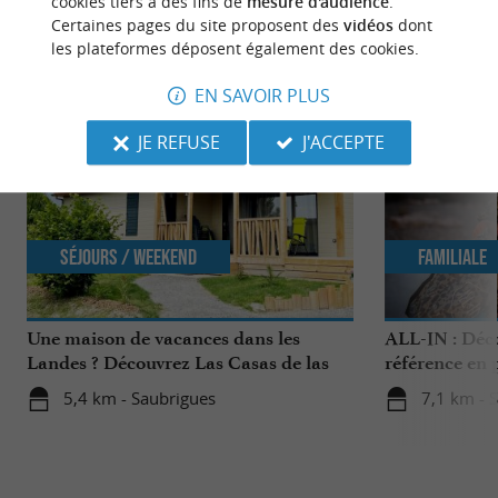
cookies tiers à des fins de
mesure d'audience
.
Certaines pages du site proposent des
vidéos
dont
NOUS AVONS TESTÉ
POUR VOUS
les plateformes déposent également des cookies.
EN SAVOIR PLUS
JE REFUSE
J'ACCEPTE
Séjours / Weekend
Familiale
Une maison de vacances dans les
ALL-IN : Déc
Landes ? Découvrez Las Casas de las
référence en 
Lanas à Saubrigues !
accessoires d
5,4 km - Saubrigues
7,1 km - 