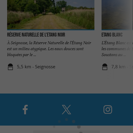
Réserve Naturelle de l'Etang Noir
Etang Blanc
À Seignosse, la Réserve Naturelle de l’Étang Noir
L’Étang Blanc est 
est un milieu atypique. Les eaux douces sont
les communes de Se
bloquées par le ...
Soustons au ...
5,5 km - Seignosse
7,8 km - S