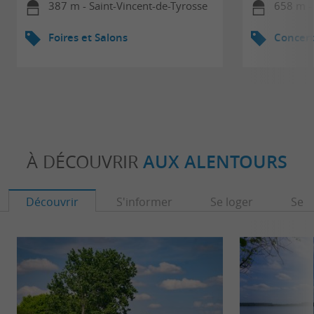
387 m - Saint-Vincent-de-Tyrosse
658 m - 
Foires et Salons
Concert
À DÉCOUVRIR
AUX ALENTOURS
Découvrir
S'informer
Se loger
Se r