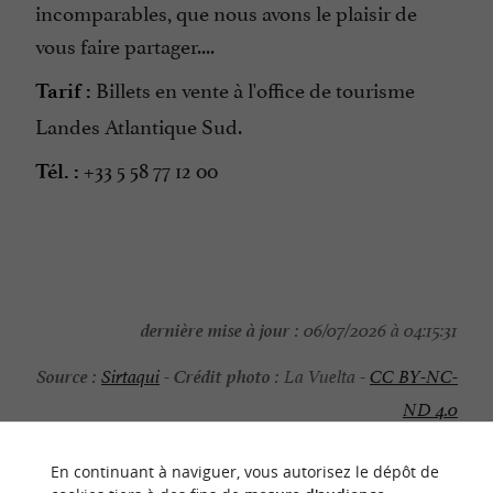
incomparables, que nous avons le plaisir de
vous faire partager....
Billets en vente à l'office de tourisme
Tarif :
Landes Atlantique Sud.
+33 5 58 77 12 00
Tél. :
dernière mise à jour :
06/07/2026 à 04:15:31
Source :
Crédit photo :
Sirtaqui
-
La Vuelta -
CC BY-NC-
ND 4.0
En continuant à naviguer, vous autorisez le dépôt de