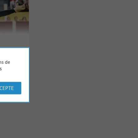
ns de
s
CCEPTE