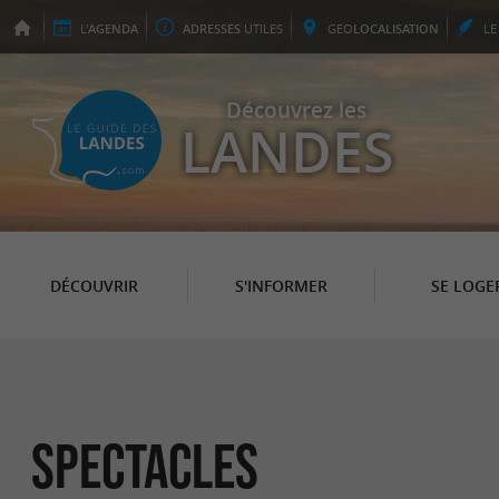
L'
AGENDA
ADRESSES
UTILES
GEO
LOCALISATION
L
Découvrez les
LANDES
DÉCOUVRIR
S'INFORMER
SE LOGE
Spectacles