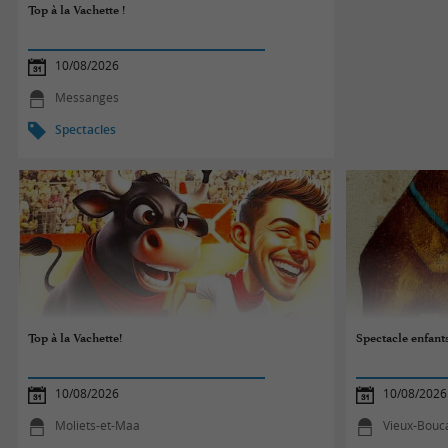
Top à la Vachette !
10/08/2026
Messanges
Spectacles
Top à la Vachette!
Spectacle enfant
10/08/2026
10/08/2026
Moliets-et-Maa
Vieux-Bouc