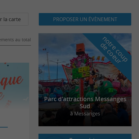
r la carte
PROPOSER UN ÉVÈNEMENT
n
o
t
e
c
o
u
p
e
c
o
e
u
ments au total
r
d
r
Parc d'attractions Messanges
Sud
à Messanges