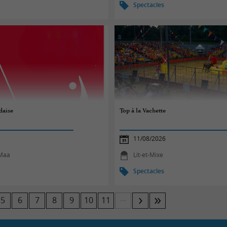
Spectacles
daise
Top à la Vachette
11/08/2026
-Maa
Lit-et-Mixe
Spectacles
...
5
6
7
8
9
10
11