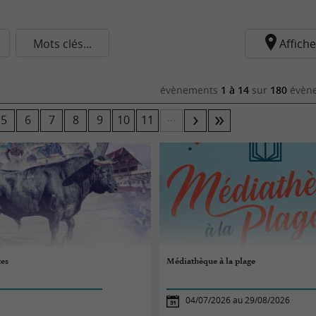
Mots clés...
Affiche
évènements
1 à 14
sur
180
évène
...
5
6
7
8
9
10
11
tes
Médiathèque à la plage
04/07/2026 au 29/08/2026