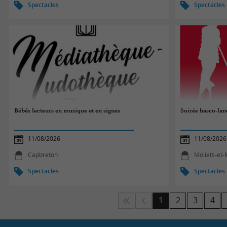
Spectacles
Spectacles
Bébés lecteurs en musique et en signes
Soirée basco-lan
11/08/2026
11/08/2026
Capbreton
Moliets-et
Spectacles
Spectacles
1
2
3
4