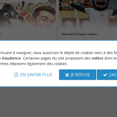
!
Spectacle Croque-vaches
10/08/2026
inuant à naviguer, vous autorisez le dépôt de cookies tiers à des fi
-Maa
Parentis-en-Born
 d'audience
. Certaines pages du site proposent des
vidéos
dont le
ormes déposent également des cookies.
Spectacles
EN SAVOIR PLUS
JE REFUSE
J'A