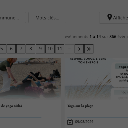
mmune...
Mots clés...
Affiche
évènements
1 à 14
sur
866
évène
...
5
6
7
8
9
10
11
r de yoga nidrà
Yoga sur la plage
09/08/2026