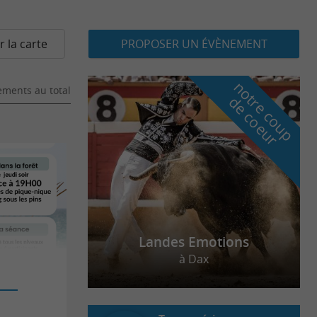
r la carte
PROPOSER UN ÉVÈNEMENT
n
o
t
e
c
o
u
p
e
c
o
e
u
ments au total
r
d
r
Landes Emotions
à Dax