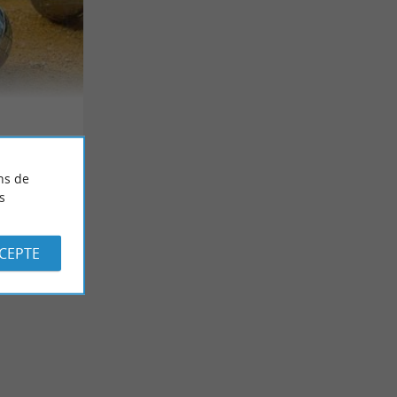
ns de
s
CCEPTE