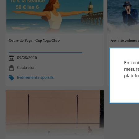
Cours de Yoga - Cap Yoga Club
Activité enfants 
09/08/2026
09/08/2026
En cont
Capbreton
Mimizan
mesure
platef
Evènements sportifs
Evènements