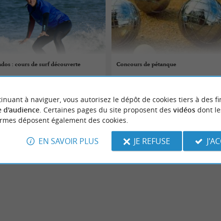
ados : cours de surf découverte
Concours de pétanque
09/08/2026
inuant à naviguer, vous autorisez le dépôt de cookies tiers à des fi
Léon
 d'audience
. Certaines pages du site proposent des
vidéos
dont le
ormes déposent également des cookies.
 sportifs
Evènements sportifs
EN SAVOIR PLUS
JE REFUSE
J'A