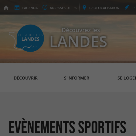
L'
AGENDA
ADRESSES
UTILES
GEO
LOCALISATION
L
Découvrez les
LANDES
DÉCOUVRIR
S'INFORMER
SE LOGE
Evènements sportifs